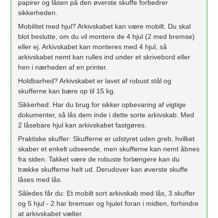
papirer og låsen på den øverste skuffe forbedrer
sikkerheden.
Mobilitet med hjul? Arkivskabet kan være mobilt. Du skal
blot beslutte, om du vil montere de 4 hjul (2 med bremse)
eller ej. Arkivskabet kan monteres med 4 hjul, så
arkivskabet nemt kan rulles ind under et skrivebord eller
hen i nærheden af ​​en printer.
Holdbarhed? Arkivskabet er lavet af robust stål og
skufferne kan bære op til 15 kg.
Sikkerhed: Har du brug for sikker opbevaring af vigtige
dokumenter, så lås dem inde i dette sorte arkivskab. Med
2 låsebare hjul kan arkivskabet fastgøres.
Praktiske skuffer: Skufferne er udstyret uden greb, hvilket
skaber et enkelt udseende, men skufferne kan nemt åbnes
fra siden. Takket være de robuste forlængere kan du
trække skufferne helt ud. Derudover kan øverste skuffe
låses med lås.
Således får du: Et mobilt sort arkivskab med lås, 3 skuffer
og 5 hjul - 2 har bremser og hjulet foran i midten, forhindre
at arkivskabet vælter.