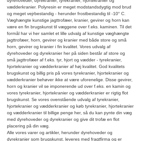
dyrehoveder, dyrekranier, tyrekranier, hjortekranier og
vædderkranier. Polyresin er meget modstandsdygtig mod brud
og meget vejrbestandig - herunder frostbestandig til -10° C.
Væghængte kunstige jagttrofæer, kranier, gevirer og horn kan
være en fin brugskunst til væggene over f.eks. kaminen. Til det
formål har vi her samlet et lille udvalg af kunstige væghængte
jagttrofæer, horn, gevirer og kranier med både store og små
horn, gevirer og kranier i fin kvalitet. Vores udvalg af
dyrehoveder og dyrekranier her på siden består af store og
små jagttrofæer af f.eks. tyr, hjort og vædder - tyrekranier,
hjortekranier og vædderkranier af høj kvalitet. God kvalitets
brugskunst og billig pris på vores tyrekranier, hjortekranier og
vædderkranier behøver ikke at være uforenelige. Disse gevirer,
horn og kranier vil se imponerende ud over f.eks. en kamin og
vores tyrekranier, hjortekranier og vædderkranier er rigtig flot
brugskunst. Se vores ovenstående udvalg af tyrekranier,
hjortekranier og vædderkranier og køb tyrekranier, hjortekranier
og vædderkranier til billige penge her, så du kan pynte din væg
med dyrehoveder og dyrekranier og give dit trofæ en flot
placering på din væg.
Alle vores varer og artikler, herunder dyrehoveder og
dyrekranier som brugskunst, leveres med fragtfirma og er