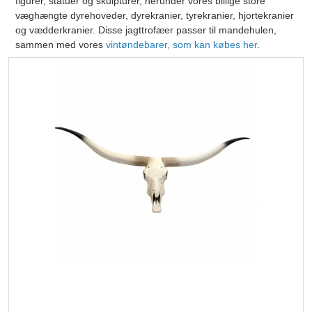
figurer, statuer og skulpturer, herunder vores billige store
væghængte dyrehoveder, dyrekranier, tyrekranier, hjortekranier
og vædderkranier. Disse jagttrofæer passer til mandehulen,
sammen med vores
vintøndebarer, som kan købes her
.