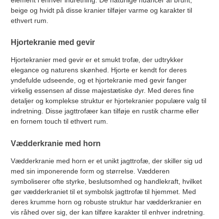
element i enhver indretning. De naturlige nuancer af brunt,
beige og hvidt på disse kranier tilføjer varme og karakter til
ethvert rum.
Hjortekranie med gevir
Hjortekranier med gevir er et smukt trofæ, der udtrykker
elegance og naturens skønhed. Hjorte er kendt for deres
yndefulde udseende, og et hjortekranie med gevir fanger
virkelig essensen af disse majestætiske dyr. Med deres fine
detaljer og komplekse struktur er hjortekranier populære valg til
indretning. Disse jagttrofæer kan tilføje en rustik charme eller
en fornem touch til ethvert rum.
Vædderkranie med horn
Vædderkranie med horn er et unikt jagttrofæ, der skiller sig ud
med sin imponerende form og størrelse. Vædderen
symboliserer ofte styrke, beslutsomhed og handlekraft, hvilket
gør vædderkraniet til et symbolsk jagttrofæ til hjemmet. Med
deres krumme horn og robuste struktur har vædderkranier en
vis råhed over sig, der kan tilføre karakter til enhver indretning.