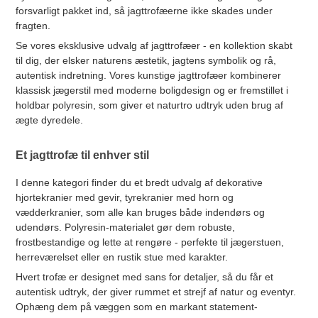
forsvarligt pakket ind, så jagttrofæerne ikke skades under
fragten.
Se vores eksklusive udvalg af jagttrofæer - en kollektion skabt
til dig, der elsker naturens æstetik, jagtens symbolik og rå,
autentisk indretning. Vores kunstige jagttrofæer kombinerer
klassisk jægerstil med moderne boligdesign og er fremstillet i
holdbar polyresin, som giver et naturtro udtryk uden brug af
ægte dyredele.
Et jagttrofæ til enhver stil
I denne kategori finder du et bredt udvalg af dekorative
hjortekranier med gevir, tyrekranier med horn og
vædderkranier, som alle kan bruges både indendørs og
udendørs. Polyresin-materialet gør dem robuste,
frostbestandige og lette at rengøre - perfekte til jægerstuen,
herreværelset eller en rustik stue med karakter.
Hvert trofæ er designet med sans for detaljer, så du får et
autentisk udtryk, der giver rummet et strejf af natur og eventyr.
Ophæng dem på væggen som en markant statement-