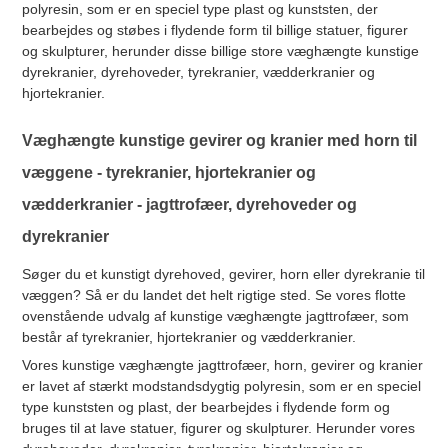
polyresin, som er en speciel type plast og kunststen, der
bearbejdes og støbes i flydende form til billige statuer, figurer
og skulpturer, herunder disse billige store væghængte kunstige
dyrekranier, dyrehoveder, tyrekranier, vædderkranier og
hjortekranier.
Væghængte kunstige gevirer og kranier med horn til
væggene - tyrekranier, hjortekranier og
vædderkranier - jagttrofæer, dyrehoveder og
dyrekranier
Søger du et kunstigt dyrehoved, gevirer, horn eller dyrekranie til
væggen? Så er du landet det helt rigtige sted. Se vores flotte
ovenstående udvalg af kunstige væghængte jagttrofæer, som
består af tyrekranier, hjortekranier og vædderkranier.
Vores kunstige væghængte jagttrofæer, horn, gevirer og kranier
er lavet af stærkt modstandsdygtig polyresin, som er en speciel
type kunststen og plast, der bearbejdes i flydende form og
bruges til at lave statuer, figurer og skulpturer. Herunder vores