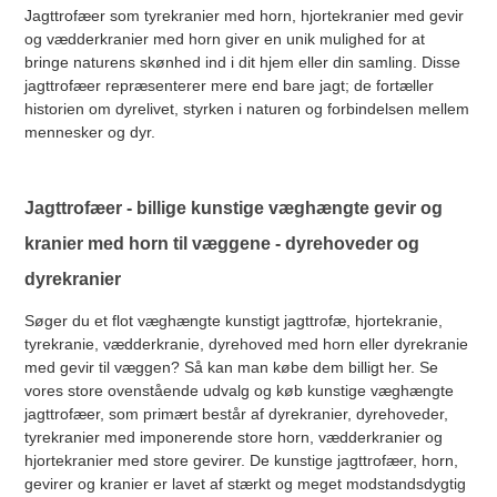
Jagttrofæer som tyrekranier med horn, hjortekranier med gevir
og vædderkranier med horn giver en unik mulighed for at
bringe naturens skønhed ind i dit hjem eller din samling. Disse
jagttrofæer repræsenterer mere end bare jagt; de fortæller
historien om dyrelivet, styrken i naturen og forbindelsen mellem
mennesker og dyr.
Jagttrofæer - billige kunstige væghængte gevir og
kranier med horn til væggene - dyrehoveder og
dyrekranier
Søger du et flot væghængte kunstigt jagttrofæ, hjortekranie,
tyrekranie, vædderkranie, dyrehoved med horn eller dyrekranie
med gevir til væggen? Så kan man købe dem billigt her. Se
vores store ovenstående udvalg og køb kunstige væghængte
jagttrofæer, som primært består af dyrekranier, dyrehoveder,
tyrekranier med imponerende store horn, vædderkranier og
hjortekranier med store gevirer. De kunstige jagttrofæer, horn,
gevirer og kranier er lavet af stærkt og meget modstandsdygtig