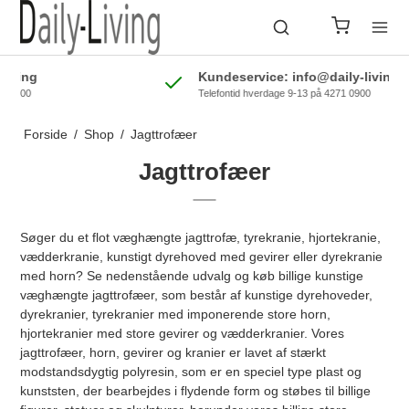
Kundeservice: info@daily-living.dk
Telefontid hverdage 9-13 på 4271 0900
Forside
/
Shop
/
Jagttrofæer
Jagttrofæer
Søger du et flot væghængte jagttrofæ, tyrekranie, hjortekranie,
vædderkranie, kunstigt dyrehoved med gevirer eller dyrekranie
med horn? Se nedenstående udvalg og køb billige kunstige
væghængte jagttrofæer, som består af kunstige dyrehoveder,
dyrekranier, tyrekranier med imponerende store horn,
hjortekranier med store gevirer og vædderkranier. Vores
jagttrofæer, horn, gevirer og kranier er lavet af stærkt
modstandsdygtig polyresin, som er en speciel type plast og
kunststen, der bearbejdes i flydende form og støbes til billige