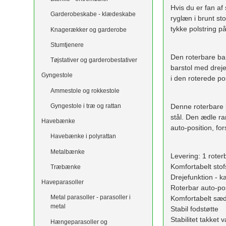
Hvis du er fan af
Garderobeskabe - klædeskabe
ryglæn i brunt st
tykke polstring p
Knagerækker og garderobe
Stumtjenere
Den roterbare bar
Tøjstativer og garderobestativer
barstol med drejef
Gyngestole
i den roterede po
Ammestole og rokkestole
Gyngestole i træ og rattan
Denne roterbare b
stål. Den ædle r
Havebænke
auto-position, fo
Havebænke i polyrattan
Metalbænke
Levering: 1 roter
Komfortabelt sto
Træbænke
Drejefunktion - k
Haveparasoller
Roterbar auto-posi
Metal parasoller - parasoller i
Komfortabelt sæde
metal
Stabil fodstøtte
Stabilitet takke
Hængeparasoller og