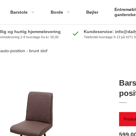
Entremøbl
Barstole
Borde
Bøjler
garderobe
illig og hurtig hjemmelevering
Kundeservice: info@daily
emmelevering 2-8 hverdage fra kr. 50,00
Telefontid hverdage 9-13 på 4271 
auto-position - brunt stof
Bars
posi
Produk
599,0