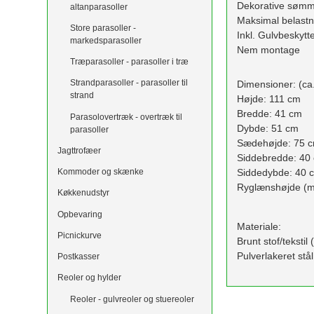
Dekorative sømm
altanparasoller
Maksimal belastn
Store parasoller -
Inkl. Gulvbeskytt
markedsparasoller
Nem montage
Træparasoller - parasoller i træ
Strandparasoller - parasoller til
Dimensioner: (ca.
strand
Højde: 111 cm
Bredde: 41 cm
Parasolovertræk - overtræk til
Dybde: 51 cm
parasoller
Sædehøjde: 75 
Jagttrofæer
Siddebredde: 40
Siddedybde: 40 
Kommoder og skænke
Ryglænshøjde (må
Køkkenudstyr
Opbevaring
Materiale:
Picnickurve
Brunt stof/tekstil
Pulverlakeret stål
Postkasser
Reoler og hylder
Reoler - gulvreoler og stuereoler