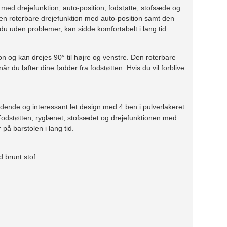
l med drejefunktion, auto-position, fodstøtte, stofsæde og
g den roterbare drejefunktion med auto-position samt den
 du uden problemer, kan sidde komfortabelt i lang tid.
n og kan drejes 90° til højre og venstre. Den roterbare
når du løfter dine fødder fra fodstøtten. Hvis du vil forblive
dende og interessant let design med 4 ben i pulverlakeret
Fodstøtten, ryglænet, stofsædet og drejefunktionen med
på barstolen i lang tid.
 brunt stof: