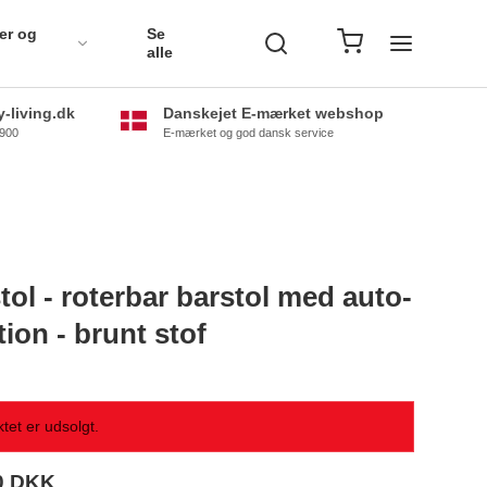
er og
Se
alle
-living.dk
Danskejet E-mærket webshop
0900
E-mærket og god dansk service
tol - roterbar barstol med auto-
tion - brunt stof
tet er udsolgt.
0 DKK