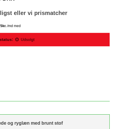
lligst eller vi prismatcher
status:
Udsolgt
sæde og ryglæn med brunt stof