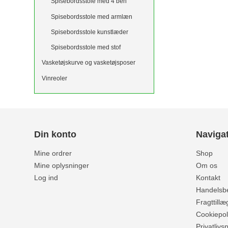
Spisebordsstole med 4 ben
Spisebordsstole med armlæn
Spisebordsstole kunstlæder
Spisebordsstole med stof
Vasketøjskurve og vasketøjsposer
Vinreoler
Din konto
Naviga
Mine ordrer
Shop
Mine oplysninger
Om os
Log ind
Kontakt
Handelsbe
Fragttillæ
Cookiepoli
Privatlivsp