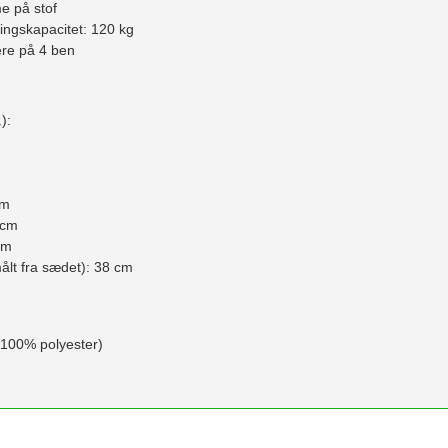
e på stof
ingskapacitet: 120 kg
ere på 4 ben
):
cm
 cm
cm
lt fra sædet): 38 cm
 (100% polyester)