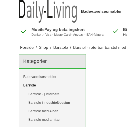
Badeværelsesmøbler
MobilePay og betalingskort
B
Dankort - Visa - MasterCard - Anyday - EAN-faktura
Hj
Forside
/
Shop
/
Barstole
/
Barstol - roterbar barstol med 
Kategorier
Badeværelsesmøbler
Barstole
Barstole - justerbare
Barstole i industrielt design
Barstole med 4 ben
Barstole med armlæn