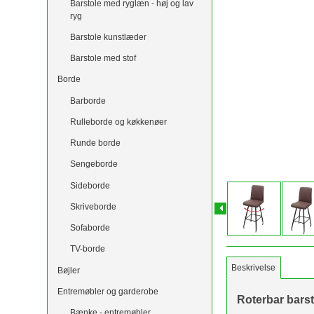
Barstole med ryglæn - høj og lav
ryg
Barstole kunstlæder
Barstole med stof
Borde
Barborde
Rulleborde og køkkenøer
Runde borde
Sengeborde
Sideborde
Skriveborde
Sofaborde
TV-borde
Beskrivelse
Bøjler
Entremøbler og garderobe
Roterbar barst
Bænke - entremøbler