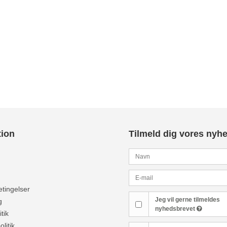
tion
Tilmeld dig vores nyh
tingelser
Jeg vil gerne tilmeldes
g
nyhedsbrevet
tik
olitik