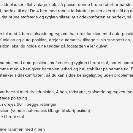
 siddepladser i flot vintage look, så passer denne brune roterbar barsto
of, perfekt til dig! De 4 ben med robust fodstøtte i pulverlakeret stål o
å det brune stofsæde og ryglæn sikrer, at siddekomforten er perfekt, så
stol med 4 ben stofsæde og ryglæn, har drejefunktion med auto-positio
unktion og auto-position, drejer automatisk tilbage til sin startposition, 
sition, skal du holde dine fødder på fodstøtten eller gulvet.
arstol med auto-position, stofsæde og ryglæn i brunt stof, har et spæn
amme med 4 ben giver barstolen lethed og høj stabilitet på samme tid. 
rstærker siddekomforten, så du kan sidde behageligt og uden problemer 
bar barstol med drejefunktion, 4 ben, fodstøtte, stofsæde og ryglæn med
fsæde polstring
an drejes 90° i begge retninger
tion (vender automatisk tilbage til startposition)
 i brunt stof
t være rammen med 4 ben