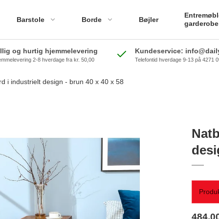
Entremøbl
Barstole
Borde
Bøjler
garderobe
illig og hurtig hjemmelevering
Kundeservice: info@daily
emmelevering 2-8 hverdage fra kr. 50,00
Telefontid hverdage 9-13 på 4271 
 i industrielt design - brun 40 x 40 x 58
Natb
desi
Produk
484,0