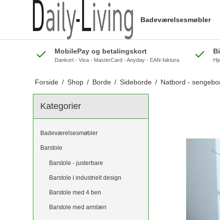
Badeværelsesmøbler
MobilePay og betalingskort
B
Dankort - Visa - MasterCard - Anyday - EAN-faktura
Hj
Forside
/
Shop
/
Borde
/
Sideborde
/
Natbord - sengebord
Kategorier
Badeværelsesmøbler
Barstole
Barstole - justerbare
Barstole i industrielt design
Barstole med 4 ben
Barstole med armlæn