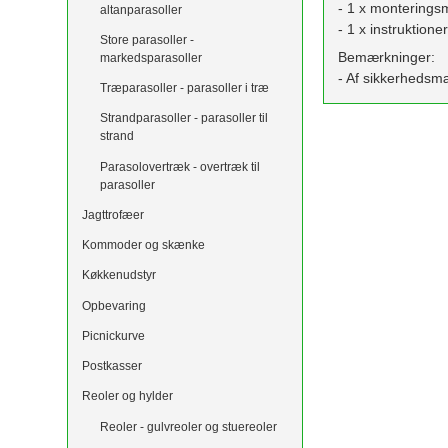
- 1 x monterings
altanparasoller
- 1 x instruktion
Store parasoller -
Bemærkninger:
markedsparasoller
- Af sikkerhedsm
Træparasoller - parasoller i træ
Strandparasoller - parasoller til
strand
Parasolovertræk - overtræk til
parasoller
Jagttrofæer
Kommoder og skænke
Køkkenudstyr
Opbevaring
Picnickurve
Postkasser
Reoler og hylder
Reoler - gulvreoler og stuereoler