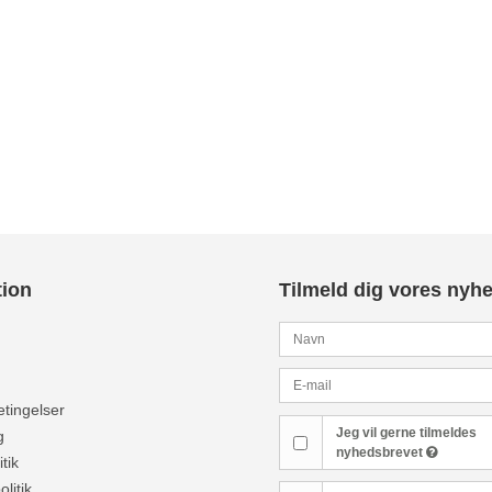
tion
Tilmeld dig vores nyh
tingelser
Jeg vil gerne tilmeldes
g
nyhedsbrevet
tik
olitik