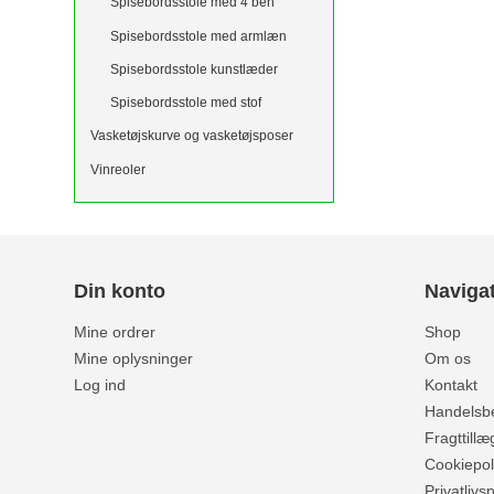
Spisebordsstole med 4 ben
Spisebordsstole med armlæn
Spisebordsstole kunstlæder
Spisebordsstole med stof
Vasketøjskurve og vasketøjsposer
Vinreoler
Din konto
Naviga
Mine ordrer
Shop
Mine oplysninger
Om os
Log ind
Kontakt
Handelsbe
Fragttillæ
Cookiepoli
Privatlivsp