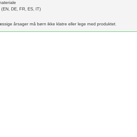
materiale
er (EN, DE, FR, ES, IT)
æssige årsager må børn ikke klatre eller lege med produktet.