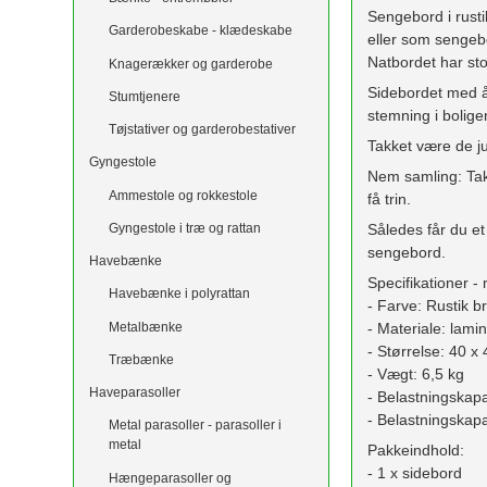
Sengebord i rusti
Garderobeskabe - klædeskabe
eller som sengebo
Natbordet har st
Knagerækker og garderobe
Sidebordet med åb
Stumtjenere
stemning i bolige
Tøjstativer og garderobestativer
Takket være de j
Gyngestole
Nem samling: Tak
Ammestole og rokkestole
få trin.
Gyngestole i træ og rattan
Således får du et
sengebord.
Havebænke
Specifikationer -
Havebænke i polyrattan
- Farve: Rustik b
Metalbænke
- Materiale: lami
- Størrelse: 40 x
Træbænke
- Vægt: 6,5 kg
Haveparasoller
- Belastningskapa
- Belastningskapa
Metal parasoller - parasoller i
metal
Pakkeindhold:
- 1 x sidebord
Hængeparasoller og