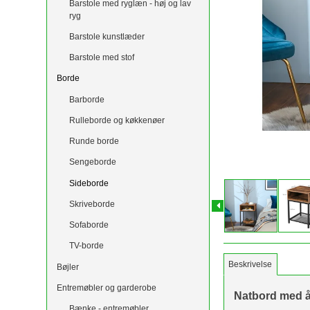
Barstole med ryglæn - høj og lav
ryg
Barstole kunstlæder
Barstole med stof
Borde
Barborde
Rulleborde og køkkenøer
Runde borde
Sengeborde
Sideborde
Skriveborde
Sofaborde
TV-borde
Beskrivelse
Bøjler
Entremøbler og garderobe
Natbord med åb
Bænke - entremøbler