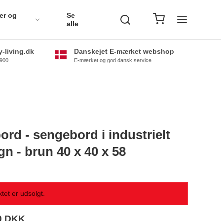
er og
Se
alle
-living.dk
Danskejet E-mærket webshop
0900
E-mærket og god dansk service
ord - sengebord i industrielt
gn - brun 40 x 40 x 58
tet er udsolgt.
0 DKK