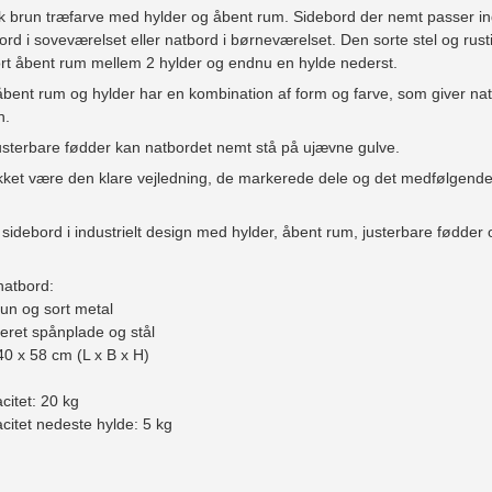
k brun træfarve med hylder og åbent rum. Sidebord der nemt passer ind 
rd i soveværelset eller natbord i børneværelset. Den sorte stel og rustik
ort åbent rum mellem 2 hylder og endnu en hylde nederst.
ent rum og hylder har en kombination af form og farve, som giver natb
n.
usterbare fødder kan natbordet nemt stå på ujævne gulve.
ket være den klare vejledning, de markerede dele og det medfølgen
 sidebord i industrielt design med hylder, åbent rum, justerbare fødde
 natbord:
run og sort metal
neret spånplade og stål
 40 x 58 cm (L x B x H)
citet: 20 kg
citet nedeste hylde: 5 kg