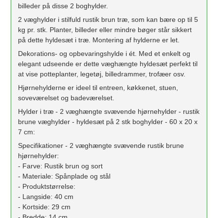
billeder på disse 2 boghylder.
2 væghylder i stilfuld rustik brun træ, som kan bære op til 5
kg pr. stk. Planter, billeder eller mindre bøger står sikkert
på dette hyldesæt i træ. Montering af hylderne er let.
Dekorations- og opbevaringshylde i ét. Med et enkelt og
elegant udseende er dette væghængte hyldesæt perfekt til
at vise potteplanter, legetøj, billedrammer, trofæer osv.
Hjørnehylderne er ideel til entreen, køkkenet, stuen,
soveværelset og badeværelset.
Hylder i træ - 2 væghængte svævende hjørnehylder - rustik
brune væghylder - hyldesæt på 2 stk boghylder - 60 x 20 x
7 cm:
Specifikationer - 2 væghængte svævende rustik brune
hjørnehylder:
- Farve: Rustik brun og sort
- Materiale: Spånplade og stål
- Produktstørrelse:
- Langside: 40 cm
- Kortside: 29 cm
- Bredde: 14 cm