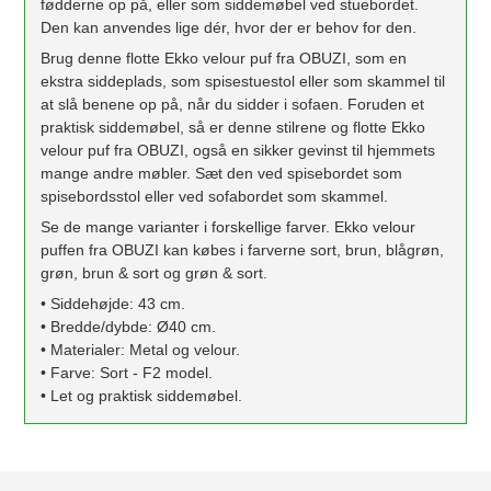
fødderne op på, eller som siddemøbel ved stuebordet.
Den kan anvendes lige dér, hvor der er behov for den.
Brug denne flotte Ekko velour puf fra OBUZI, som en
ekstra siddeplads, som spisestuestol eller som skammel til
at slå benene op på, når du sidder i sofaen. Foruden et
praktisk siddemøbel, så er denne stilrene og flotte Ekko
velour puf fra OBUZI, også en sikker gevinst til hjemmets
mange andre møbler. Sæt den ved spisebordet som
spisebordsstol eller ved sofabordet som skammel.
Se de mange varianter i forskellige farver. Ekko velour
puffen fra OBUZI kan købes i farverne sort, brun, blågrøn,
grøn, brun & sort og grøn & sort.
• Siddehøjde: 43 cm.
• Bredde/dybde: Ø40 cm.
• Materialer: Metal og velour.
• Farve: Sort - F2 model.
• Let og praktisk siddemøbel.