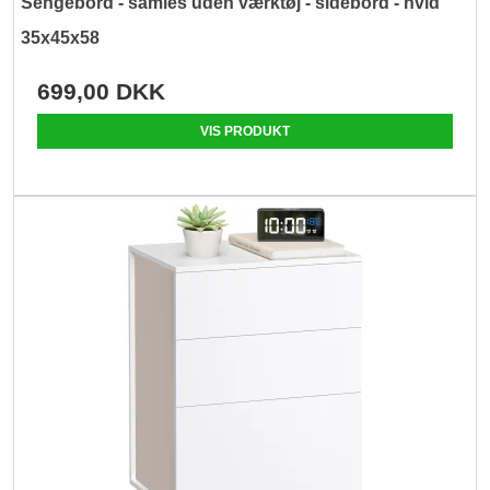
Sengebord - samles uden værktøj - sidebord - hvid
35x45x58
699,00 DKK
VIS PRODUKT