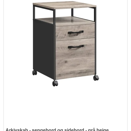
Arkivskab - sengebord og sidebord - grå beige