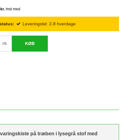
status:
Leveringstid: 2-8 hverdage
KØB
stk.
varingskiste på træben i lysegrå stof med