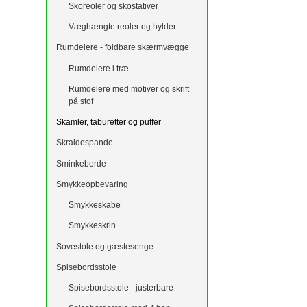
Skoreoler og skostativer
Væghængte reoler og hylder
Rumdelere - foldbare skærmvægge
Rumdelere i træ
Rumdelere med motiver og skrift
på stof
Skamler, taburetter og puffer
Skraldespande
Sminkeborde
Smykkeopbevaring
Smykkeskabe
Smykkeskrin
Sovestole og gæstesenge
Spisebordsstole
Spisebordsstole - justerbare