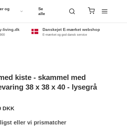
er og
Se
alle
-living.dk
Danskejet E-mærket webshop
0900
E-mærket og god dansk service
med kiste - skammel med
varing 38 x 38 x 40 - lysegrå
0 DKK
lligst eller vi prismatcher