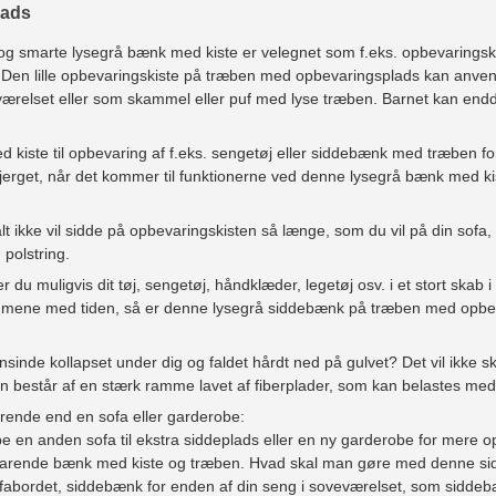
lads
g smarte lysegrå bænk med kiste er velegnet som f.eks. opbevaringskist
Den lille opbevaringskiste på træben med opbevaringsplads kan anvendes
værelset eller som skammel eller puf med lyse træben. Barnet kan endd
kiste til opbevaring af f.eks. sengetøj eller siddebænk med træben for
sbjerget, når det kommer til funktionerne ved denne lysegrå bænk med kis
ikke vil sidde på opbevaringskisten så længe, ​​som du vil på din sofa, v
 polstring.
 du muligvis dit tøj, sengetøj, håndklæder, legetøj osv. i et stort skab
mene med tiden, så er denne lysegrå siddebænk på træben med opbevar
sinde kollapset under dig og faldet hårdt ned på gulvet? Det vil ikke 
 består af en stærk ramme lavet af fiberplader, som kan belastes med 
ende end en sofa eller garderobe:
øbe en anden sofa til ekstra siddeplads eller en ny garderobe for mere
arende bænk med kiste og træben. Hvad skal man gøre med denne si
fabordet, siddebænk for enden af ​​din seng i soveværelset, som siddebæ