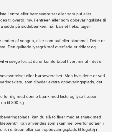
e i entre eller børneværelset eller som puf eller
 til overtøj mv. i entreen eller som opbevaringskiste til
a sidde på siddebænken, når barnet f.eks. tager
 enden af ​​sengen, eller som puf eller skammel. Dette er
te. Den quiltede lysegrå stof overflade er tidløst og
il vi sørge for, at du er komfortabel hvert minut - det er
 i soveværelset eller børneværelset. Men hvis dette er ved
ingskiste, som tilbyder ekstra opbevaringsplads, det
ske for dig med denne bænk med kiste og lyse træben.
op til 300 kg.
 opbevaringsplads, kan du slå to fluer med et smæk med
ddebænk? Kan anvendes som skammel overfor sofaen i
nk i entreen eller som opbevaringsplads til legetøj i