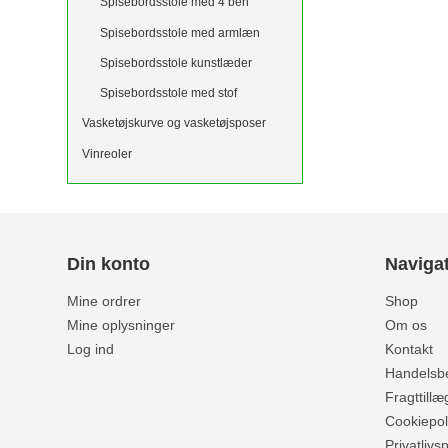
Spisebordsstole med 4 ben
Spisebordsstole med armlæn
Spisebordsstole kunstlæder
Spisebordsstole med stof
Vasketøjskurve og vasketøjsposer
Vinreoler
Din konto
Naviga
Mine ordrer
Shop
Mine oplysninger
Om os
Log ind
Kontakt
Handelsbe
Fragttillæ
Cookiepoli
Privatlivsp