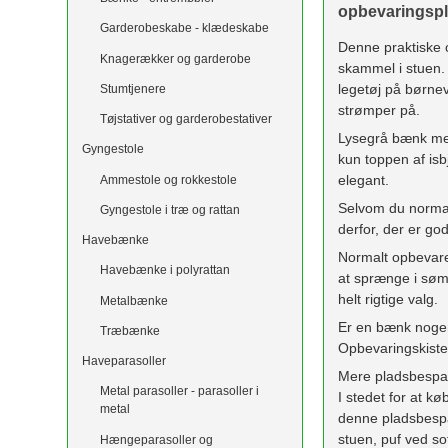
opbevaringsp
Garderobeskabe - klædeskabe
Denne praktiske o
Knagerækker og garderobe
skammel i stuen. 
legetøj på børne
Stumtjenere
strømper på.
Tøjstativer og garderobestativer
Lysegrå bænk med 
Gyngestole
kun toppen af ​​i
elegant.
Ammestole og rokkestole
Selvom du normalt 
Gyngestole i træ og rattan
derfor, der er god
Havebænke
Normalt opbevarer
Havebænke i polyrattan
at sprænge i søm
helt rigtige valg.
Metalbænke
Er en bænk nogen
Træbænke
Opbevaringskisten
Haveparasoller
Mere pladsbespar
Metal parasoller - parasoller i
I stedet for at k
metal
denne pladsbesp
stuen, puf ved so
Hængeparasoller og