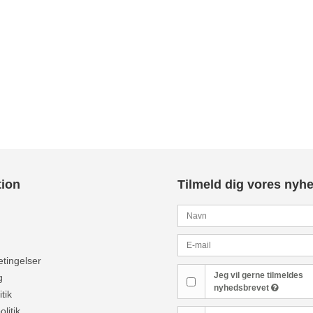
tion
Tilmeld dig vores nyh
tingelser
Jeg vil gerne tilmeldes
g
nyhedsbrevet
tik
olitik