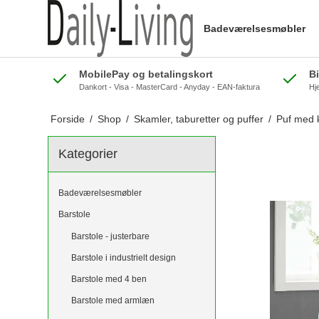
Badeværelsesmøbler
MobilePay og betalingskort
B
Dankort - Visa - MasterCard - Anyday - EAN-faktura
Hj
Forside
/
Shop
/
Skamler, taburetter og puffer
/
Puf med k
Kategorier
Badeværelsesmøbler
Barstole
Barstole - justerbare
Barstole i industrielt design
Barstole med 4 ben
Barstole med armlæn