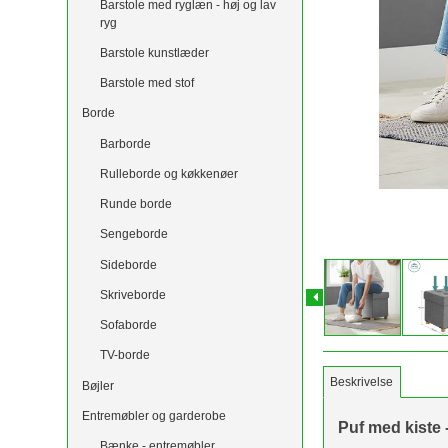
Barstole med ryglæn - høj og lav
ryg
Barstole kunstlæder
Barstole med stof
Borde
Barborde
Rulleborde og køkkenøer
Runde borde
Sengeborde
Sideborde
Skriveborde
Sofaborde
TV-borde
Beskrivelse
Bøjler
Entremøbler og garderobe
Puf med kiste 
Bænke - entremøbler