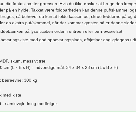
un din fantasi sætter grænsen. Hvis du ikke ønsker at bruge den læn
ller på en hylde. Takket være foldbarheden kan denne puf/skammel ogs
ruges, så behøver du kun at folde kassen ud, skrue fødderne på og dere
gler en ekstra puf/skammel, når der kommer gæster, så er denne siddeb
iddebænken på lyse træben orden i entreen eller børneværelset.
bevaringskiste med god opbevaringsplads, afhjælper dagligdagens udf
, MDF, skum, massivt træ
40 cm (L x B x H) - indvendige mål: 34 x 34 x 28 cm (L x B x H)
sk bæreevne: 300 kg
:
k med kiste
t - samlevejledning medfølger.