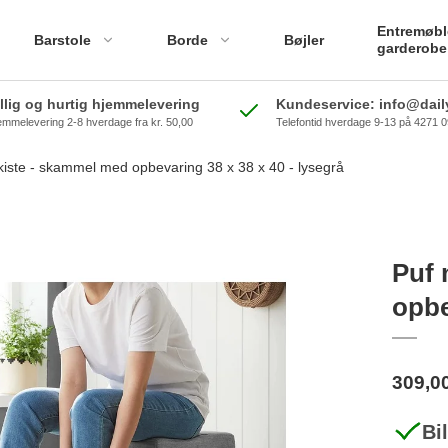
Entremøbl
Barstole
Borde
Bøjler
garderobe
illig og hurtig hjemmelevering
Kundeservice: info@daily
emmelevering 2-8 hverdage fra kr. 50,00
Telefontid hverdage 9-13 på 4271 
iste - skammel med opbevaring 38 x 38 x 40 - lysegrå
Puf 
opbe
309,0
Bi