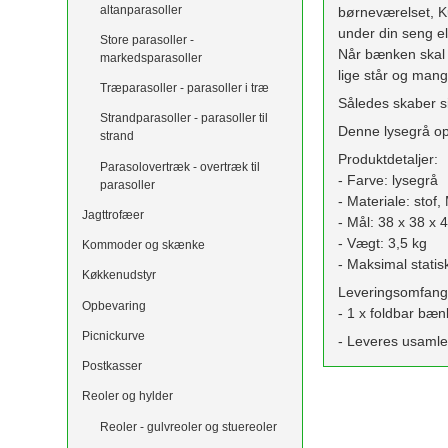
altanparasoller
børneværelset, K
under din seng e
Store parasoller -
Når bænken skal b
markedsparasoller
lige står og man
Træparasoller - parasoller i træ
Således skaber s
Strandparasoller - parasoller til
Denne lysegrå op
strand
Produktdetaljer:
Parasolovertræk - overtræk til
- Farve: lysegrå
parasoller
- Materiale: stof
Jagttrofæer
- Mål: 38 x 38 x 
- Vægt: 3,5 kg
Kommoder og skænke
- Maksimal stati
Køkkenudstyr
Leveringsomfang
Opbevaring
- 1 x foldbar bæn
Picnickurve
- Leveres usamle
Postkasser
Reoler og hylder
Reoler - gulvreoler og stuereoler