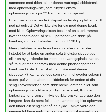
sømmene med tiden, så er denne mørkegrå siddebænk
med opbevaringskiste, som tilbyder ekstra
opbevaringsplads på 22 liter, det helt rigtige valg.
Er en bænk nogensinde kollapset under dig og faldet hårdt
ned på gulvet? Det vil ikke ske for dig med denne bænk
med kiste. Opbevaringskisten består af en stærk ramme
lavet af fiberplader, så selv 2 personer kan sidde på
bænken, som kan belastes med op til 130 kg.
Mere pladsbesparende end en sofa eller garderobe:
I stedet for at købe en anden sofa til ekstra siddeplads
eller en ny garderobe for mere opbevaringsplads, kan du
slå to fluer med et smæk med denne pladsbesparende
bænk med kiste. Hvad skal man gøre med denne
siddebænk? Kan anvendes som skammel overfor sofaen i
stuen, puf ved sofabordet, siddebænk for enden af ​​din
seng i soveværelset, som siddebænk i entreen eller som
opbevaringsplads til legetøj i børneværelset, Kun din
fantasi sætter grænsen. Hvis du ikke ønsker at bruge den
længere, kan du nemt folde den sammen og blot opbevare
den under din seng eller på en hylde. Takket være den
nemme foldbare mulighed kan denne puf/skammel også