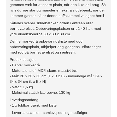
gemmes væk for at spare plads, når den ikke er i brug. Så
hvis du lige står og mangler en ekstra siddebænk, når der
kommer gæster, så er denne puf/skammel velegnet hertil.
Således skaber siddebænken orden i entreen eller
børneværelset. Opbevaringspladsen er på 40 liter, med
ydre dimensionerne 30 x 30 x 30 cm.
Denne mørkegrå opbevaringskiste med god
opbevaringsplads, afhjælper dagligdagens udfordringer
med rod på børneværelset og i entreen.
Produktdetaljer:
- Farve: mørkegrå
- Materiale: stof, MDF, skum, massivt træ
- Mål: 30 x 30 x 30 cm (L x B x H) - indvendige mål: 34 x
34 x 34 cm (L x B x H)
- Vægt: 1,6 kg
- Maksimal statisk bæreevne: 130 kg
Leveringsomfang:
- 1 x foldbar bænk med kiste
- Leveres usamlet - samlevejledning medfølger.