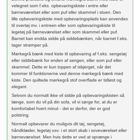
velegnet som f.eks. opbevaringskiste i entre eller
børneværelset eller som puf eller skammel i stuen. Den
lille opbevaringskiste med opbevaringsplads kan anvendes
til overtøj mv. i entreen eller som opbevaringskiste til
legetøj på børneværelset eller som skammel eller puf.
Barnet kan endda sidde på siddebænken, når barnet f.eks.
tager strømper på.
Mørkegrå bænk med kiste til opbevaring af f.eks. sengetøj
eller siddebænk for enden af ​​sengen, eller som puf eller
skammel. Dette er kun toppen af ​​isbjerget, når det
kommer til funktionerne ved denne mørkegrå bænk med
kiste. Den quiltede mørkegrå stof overflade er tidløst og
elegant.
Selvom du normalt ikke vil sidde på opbevaringskisten så
længe, ​​som du vil på din sofa, vil vi sørge for, at du er
komfortabel hvert minut - det er derfor, der er god
polstring.
Normalt opbevarer du muligvis dit tøj, sengetøj,
håndklæder, legetøj osv. i et stort skab i soveværelset eller
børneværelset. Men hvis dette er ved at sprænge i