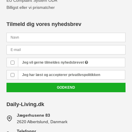
EU Complaint System ODR
Billigst eller vi prismatcher
Tilmeld dig vores nyhedsbrev
Jeg vil gerne tilmeldes nyhedsbrevet
Jeg har læst og accepterer
privatlivspolitikken
GODKEND
Daily-Living.dk
Jægerhusene 83
2620 Albertslund, Danmark
Telefonnr.