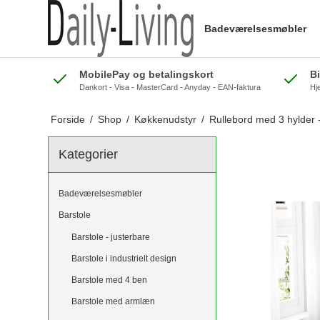
Badeværelsesmøbler
MobilePay og betalingskort
B
Dankort - Visa - MasterCard - Anyday - EAN-faktura
Hj
Forside
/
Shop
/
Køkkenudstyr
/
Rullebord med 3 hylder -
Kategorier
Badeværelsesmøbler
Barstole
Barstole - justerbare
Barstole i industrielt design
Barstole med 4 ben
Barstole med armlæn