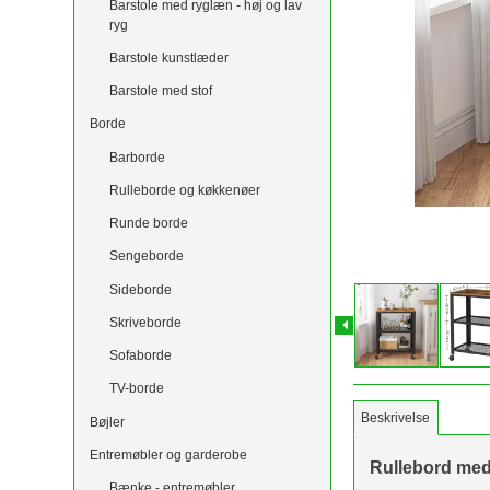
Barstole med ryglæn - høj og lav
ryg
Barstole kunstlæder
Barstole med stof
Borde
Barborde
Rulleborde og køkkenøer
Runde borde
Sengeborde
Sideborde
Skriveborde
Sofaborde
TV-borde
Beskrivelse
Bøjler
Entremøbler og garderobe
Rullebord med 
Bænke - entremøbler