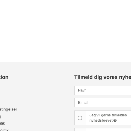
tion
Tilmeld dig vores nyh
tingelser
Jeg vil gerne tilmeldes
g
nyhedsbrevet
tik
olitik