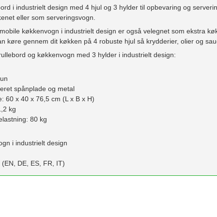
bord i industrielt design med 4 hjul og 3 hylder til opbevaring og serv
kenet eller som serveringsvogn.
mobile køkkenvogn i industrielt design er også velegnet som ekstra kø
an køre gennem dit køkken på 4 robuste hjul så krydderier, olier og sauce
ullebord og køkkenvogn med 3 hylder i industrielt design:
run
neret spånplade og metal
e: 60 x 40 x 76,5 cm (L x B x H)
1,2 kg
elastning: 80 kg
gn i industrielt design
er (EN, DE, ES, FR, IT)