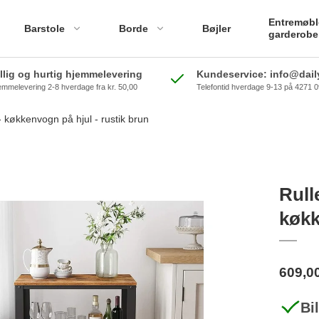
Entremøbl
Barstole
Borde
Bøjler
garderobe
illig og hurtig hjemmelevering
Kundeservice: info@daily
emmelevering 2-8 hverdage fra kr. 50,00
Telefontid hverdage 9-13 på 4271 
 køkkenvogn på hjul - rustik brun
Rull
køkk
609,0
Bi