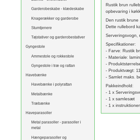
Rustik brun rulle
Garderobeskabe - klædeskabe
opbevaring i køk
Knagerækker og garderobe
Den rustik brune 
Dette rullebord k
Stumtjenere
Serveringsvogn, r
Tøjstativer og garderobestativer
Specifikationer:
Gyngestole
- Farve: Rustik b
Ammestole og rokkestole
- Materiale: lami
- Produktstørrels
Gyngestole i træ og rattan
- Produktvægt: 1
Havebænke
- Samlet maks. b
Havebænke i polyrattan
Pakkeindhold:
- 1 x Serveringsvo
Metalbænke
- 1 x samlesæt
Træbænke
- 1 x instruktion
Haveparasoller
Metal parasoller - parasoller i
metal
Hængeparasoller og