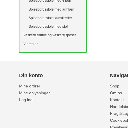
Spisebordsstole med 4 ben
Spisebordsstole med armlæn
Spisebordsstole kunstlæder
Spisebordsstole med stof
Vasketøjskurve og vasketøjsposer
Vinreoler
Din konto
Naviga
Mine ordrer
Shop
Mine oplysninger
Om os
Log ind
Kontakt
Handelsbe
Fragttillæ
Cookiepoli
Privatlivsp