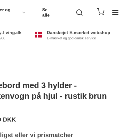
er og
Se
alle
-living.dk
Danskejet E-mærket webshop
0900
E-mærket og god dansk service
ebord med 3 hylder -
envogn på hjul - rustik brun
0 DKK
lligst eller vi prismatcher