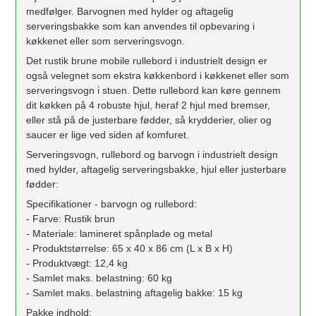
medfølger. Barvognen med hylder og aftagelig
serveringsbakke som kan anvendes til opbevaring i
køkkenet eller som serveringsvogn.
Det rustik brune mobile rullebord i industrielt design er
også velegnet som ekstra køkkenbord i køkkenet eller som
serveringsvogn i stuen. Dette rullebord kan køre gennem
dit køkken på 4 robuste hjul, heraf 2 hjul med bremser,
eller stå på de justerbare fødder, så krydderier, olier og
saucer er lige ved siden af ​​komfuret.
Serveringsvogn, rullebord og barvogn i industrielt design
med hylder, aftagelig serveringsbakke, hjul eller justerbare
fødder:
Specifikationer - barvogn og rullebord:
- Farve: Rustik brun
- Materiale: lamineret spånplade og metal
- Produktstørrelse: 65 x 40 x 86 cm (L x B x H)
- Produktvægt: 12,4 kg
- Samlet maks. belastning: 60 kg
- Samlet maks. belastning aftagelig bakke: 15 kg
Pakke indhold: