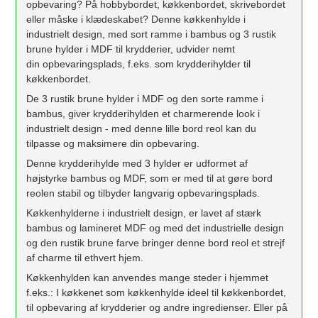
opbevaring? På hobbybordet, køkkenbordet, skrivebordet
eller måske i klædeskabet? Denne køkkenhylde i
industrielt design, med sort ramme i bambus og 3 rustik
brune hylder i MDF til krydderier, udvider nemt
din opbevaringsplads, f.eks. som krydderihylder til
køkkenbordet.
De 3 rustik brune hylder i MDF og den sorte ramme i
bambus, giver krydderihylden et charmerende look i
industrielt design - med denne lille bord reol kan du
tilpasse og maksimere din opbevaring.
Denne krydderihylde med 3 hylder er udformet af
højstyrke bambus og MDF, som er med til at gøre bord
reolen stabil og tilbyder langvarig opbevaringsplads.
Køkkenhylderne i industrielt design, er lavet af stærk
bambus og lamineret MDF og med det industrielle design
og den rustik brune farve bringer denne bord reol et strejf
af charme til ethvert hjem.
Køkkenhylden kan anvendes mange steder i hjemmet
f.eks.: I køkkenet som køkkenhylde ideel til køkkenbordet,
til opbevaring af krydderier og andre ingredienser. Eller på