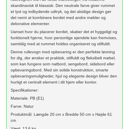
skandinavisk til klassisk. Den neutrale farve giver rummet
et lyst og indbydende udtryk, og det alsidige design gør
det nemt at kombinere bordet med andre møbler og
dekorative elementer.
Uanset hvor du placerer bordet, skaber det et hyggeligt og
funktionelt hjørne, hvor personlige ejendele kan fremvises,
samtidig med at rummet holdes organiseret og stilfuldt.
Denne rullevogn med opbevaring er den perfekte løsning
for dig, der ønsker et praktisk, stilfuldt og fleksibelt møbel,
som kan fungere som natbord, sengebord, sidebord eller
opbevaringsbord. Med sin solide konstruktion, smarte
opbevaringsmuligheder, hjul og elegante design bliver den
hurtigt et centralt element i dit hjem eller kontor.
Specifikationer:
Materiale: PB (E1)
Farve: Natur
Produktmål: Længde 20 cm x Bredde 50 cm x Højde 61
cm
Vægt: 13,6 kg