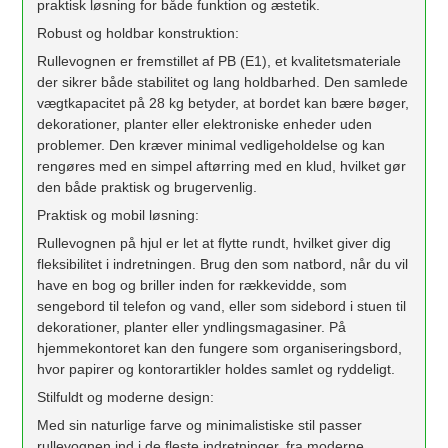
praktisk løsning for både funktion og æstetik.
Robust og holdbar konstruktion:
Rullevognen er fremstillet af PB (E1), et kvalitetsmateriale
der sikrer både stabilitet og lang holdbarhed. Den samlede
vægtkapacitet på 28 kg betyder, at bordet kan bære bøger,
dekorationer, planter eller elektroniske enheder uden
problemer. Den kræver minimal vedligeholdelse og kan
rengøres med en simpel aftørring med en klud, hvilket gør
den både praktisk og brugervenlig.
Praktisk og mobil løsning:
Rullevognen på hjul er let at flytte rundt, hvilket giver dig
fleksibilitet i indretningen. Brug den som natbord, når du vil
have en bog og briller inden for rækkevidde, som
sengebord til telefon og vand, eller som sidebord i stuen til
dekorationer, planter eller yndlingsmagasiner. På
hjemmekontoret kan den fungere som organiseringsbord,
hvor papirer og kontorartikler holdes samlet og ryddeligt.
Stilfuldt og moderne design:
Med sin naturlige farve og minimalistiske stil passer
rullevognen ind i de fleste indretninger, fra moderne