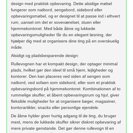
design med praktisk opbevaring. Dette alsidige møbel
fungerer som natbord, sengebord, sidebord eller
opbevaringsmøbel, og er designet til at passe ind i ethvert
rum, uanset om det er soveværelset, stuen eller
hjemmekontoret. Med både åbne og lukkede
opbevaringsmuligheder får du en elegant løsning, der
hjælper dig med at organisere dine ting på en overskuelig
måde.
Alsidigt og pladsbesparende design:
Rullevognen har et kompakt design, der optager minimal
plads, hvilket gør den ideel til små hjem, lejligheder og
kontorer. Den kan placeres ved siden af sengen som
natbord, ved sofaen som sidebord, eller som et praktisk
opbevaringsbord på hjemmekontoret. Kombinationen af to
rummelige skuffer, et åbent opbevaringsrum og hjul, giver
fleksible muligheder for at organisere bøger, magasiner,
kontorartikler, snacks eller personlige ejendele.
De åbne hylder giver hurtig adgang til de ting, du bruger
mest, mens de lukkede skuffer sikrer diskret opbevaring af
mere private genstande. Det gør denne rullevogn til en