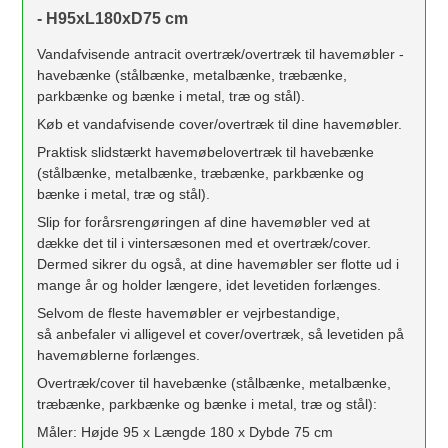
- H95xL180xD75 cm
Vandafvisende antracit overtræk/overtræk til havemøbler -
havebænke (stålbænke, metalbænke, træbænke,
parkbænke og bænke i metal, træ og stål).
Køb et vandafvisende cover/overtræk til dine havemøbler.
Praktisk slidstærkt havemøbelovertræk til havebænke
(stålbænke, metalbænke, træbænke, parkbænke og
bænke i metal, træ og stål).
Slip for forårsrengøringen af dine havemøbler ved at
dække det til i vintersæsonen med et overtræk/cover.
Dermed sikrer du også, at dine havemøbler ser flotte ud i
mange år og holder længere, idet levetiden forlænges.
Selvom de fleste havemøbler er vejrbestandige,
så anbefaler vi alligevel et cover/overtræk, så levetiden på
havemøblerne forlænges.
Overtræk/cover til havebænke (stålbænke, metalbænke,
træbænke, parkbænke og bænke i metal, træ og stål):
Måler: Højde 95 x Længde 180 x Dybde 75 cm