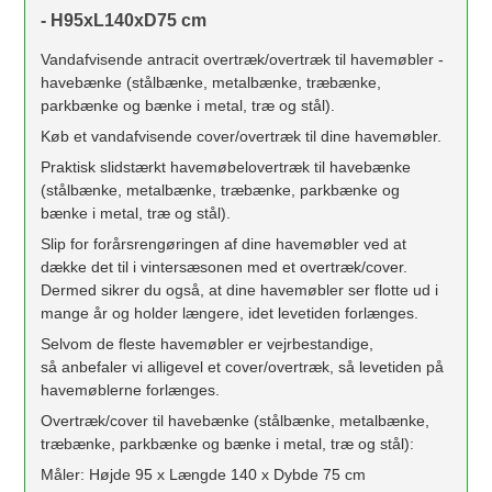
- H95xL140xD75 cm
Vandafvisende antracit overtræk/overtræk til havemøbler -
havebænke (stålbænke, metalbænke, træbænke,
parkbænke og bænke i metal, træ og stål).
Køb et vandafvisende cover/overtræk til dine havemøbler.
Praktisk slidstærkt havemøbelovertræk til havebænke
(stålbænke, metalbænke, træbænke, parkbænke og
bænke i metal, træ og stål).
Slip for forårsrengøringen af dine havemøbler ved at
dække det til i vintersæsonen med et overtræk/cover.
Dermed sikrer du også, at dine havemøbler ser flotte ud i
mange år og holder længere, idet levetiden forlænges.
Selvom de fleste havemøbler er vejrbestandige,
så anbefaler vi alligevel et cover/overtræk, så levetiden på
havemøblerne forlænges.
Overtræk/cover til havebænke (stålbænke, metalbænke,
træbænke, parkbænke og bænke i metal, træ og stål):
Måler: Højde 95 x Længde 140 x Dybde 75 cm