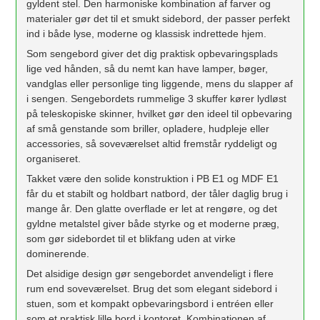
gyldent stel. Den harmoniske kombination af farver og
materialer gør det til et smukt sidebord, der passer perfekt
ind i både lyse, moderne og klassisk indrettede hjem.
Som sengebord giver det dig praktisk opbevaringsplads
lige ved hånden, så du nemt kan have lamper, bøger,
vandglas eller personlige ting liggende, mens du slapper af
i sengen. Sengebordets rummelige 3 skuffer kører lydløst
på teleskopiske skinner, hvilket gør den ideel til opbevaring
af små genstande som briller, opladere, hudpleje eller
accessories, så soveværelset altid fremstår ryddeligt og
organiseret.
Takket være den solide konstruktion i PB E1 og MDF E1
får du et stabilt og holdbart natbord, der tåler daglig brug i
mange år. Den glatte overflade er let at rengøre, og det
gyldne metalstel giver både styrke og et moderne præg,
som gør sidebordet til et blikfang uden at virke
dominerende.
Det alsidige design gør sengebordet anvendeligt i flere
rum end soveværelset. Brug det som elegant sidebord i
stuen, som et kompakt opbevaringsbord i entréen eller
som et praktisk lille bord i kontoret. Kombinationen af