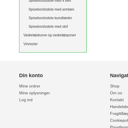
Spisebordsstole med 4 ben
Spisebordsstole med armlæn
Spisebordsstole kunstlæder
Spisebordsstole med stof
Vasketøjskurve og vasketøjsposer
Vinreoler
Din konto
Naviga
Mine ordrer
Shop
Mine oplysninger
Om os
Log ind
Kontakt
Handelsbe
Fragttillæ
Cookiepoli
Privatlivsp