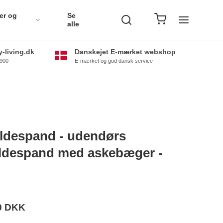
er og
Se
alle
-living.dk
Danskejet E-mærket webshop
0900
E-mærket og god dansk service
ldespand - udendørs
ldespand med askebæger -
0 DKK