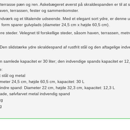
terrasse pæn og ren. Askebægeret øverst på skraldespanden er til at s
l haven, terrassen, fester og sammenkomster.
værk og et tiltalende udseende. Med et elegant sort ydre, er denne u
e form sparer gulvplads (diameter 24,5 cm x højde 60,5 cm).
lere steder. Velegnet til forskellige steder, såsom haven, terrassen, metr
en slidstærke ydre skraldespand af rustfrit stål og den aftagelige in
 samlede kapacitet er 30 liter; den indvendige spands kapacitet er 12,3
e:
t stål og metal
meter 24,5 cm, højde 60,5 cm, kapacitet: 30 L
 indre spand: Diameter 22 cm, højde 32,3 cm, kapacitet: 12,3 L
lade, sølvfarvet metal indvendig spand
kg
g