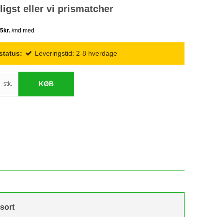
lligst eller vi prismatcher
status:
Leveringstid: 2-8 hverdage
KØB
stk.
sort