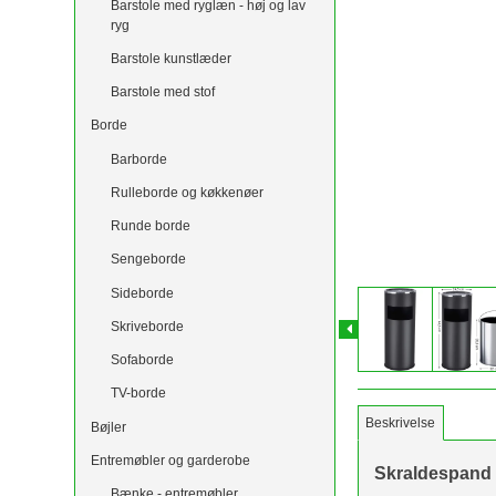
Barstole med ryglæn - høj og lav
ryg
Barstole kunstlæder
Barstole med stof
Borde
Barborde
Rulleborde og køkkenøer
Runde borde
Sengeborde
Sideborde
Skriveborde
Sofaborde
TV-borde
Beskrivelse
Bøjler
Entremøbler og garderobe
Skraldespand 
Bænke - entremøbler