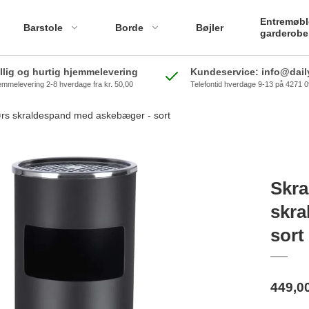
Entremøbl
Barstole
Borde
Bøjler
garderobe
illig og hurtig hjemmelevering
Kundeservice: info@daily
emmelevering 2-8 hverdage fra kr. 50,00
Telefontid hverdage 9-13 på 4271 
rs skraldespand med askebæger - sort
Skra
skra
sort
449,0