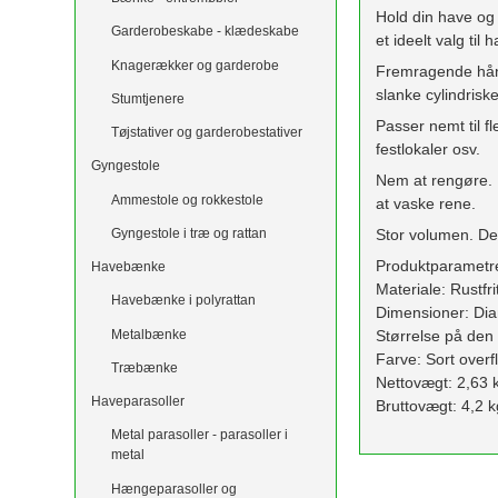
Hold din have og 
Garderobeskabe - klædeskabe
et ideelt valg ti
Knagerækker og garderobe
Fremragende hånd
slanke cylindrisk
Stumtjenere
Passer nemt til f
Tøjstativer og garderobestativer
festlokaler osv.
Gyngestole
Nem at rengøre. D
Ammestole og rokkestole
at vaske rene.
Gyngestole i træ og rattan
Stor volumen. Den
Produktparametr
Havebænke
Materiale: Rustfri
Havebænke i polyrattan
Dimensioner: Dia
Metalbænke
Størrelse på den
Farve: Sort overf
Træbænke
Nettovægt: 2,63 
Haveparasoller
Bruttovægt: 4,2 k
Metal parasoller - parasoller i
metal
Hængeparasoller og