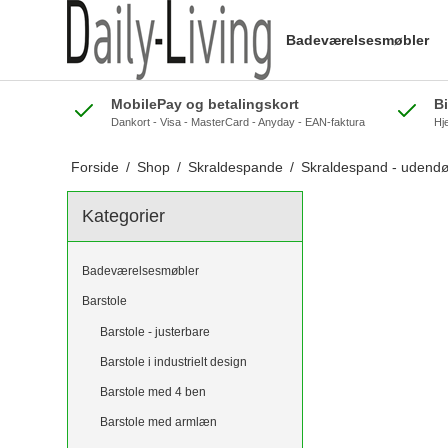
Badeværelsesmøbler
MobilePay og betalingskort
B
Dankort - Visa - MasterCard - Anyday - EAN-faktura
Hj
Forside
/
Shop
/
Skraldespande
/
Skraldespand - udendø
Kategorier
Badeværelsesmøbler
Barstole
Barstole - justerbare
Barstole i industrielt design
Barstole med 4 ben
Barstole med armlæn