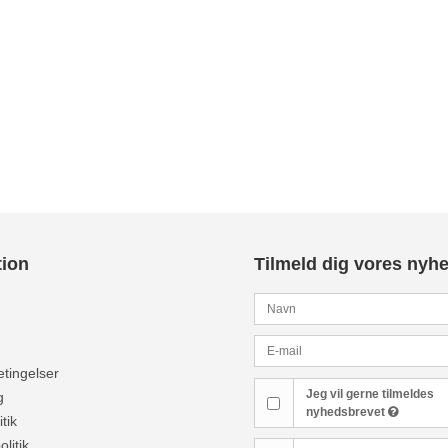
tion
Tilmeld dig vores nyh
tingelser
Jeg vil gerne tilmeldes
g
nyhedsbrevet
tik
olitik