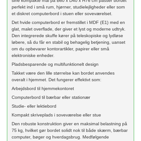
sine kompakte mål på B60 x D40 x H76 cm passer bordet
perfekt ind i små rum, hjørner, studielejligheder eller som
et diskret computerbord i stuen eller soveværelset.
Det hvide computerbord er fremstillet i MDF (E1) med en
glat, malet overflade, der giver et lyst og moderne udtryk.
Den integrerede skuffe kører på teleskopiske og lydløse
løbere, så du får en stabil og behagelig betjening, uanset
om du opbevarer kontorartikler, papirer eller små
elektroniske enheder.
Pladsbesparende og multifunktionelt design
Takket være den lille størrelse kan bordet anvendes
overalt i hjemmet. Det fungerer effektivt som:
Arbejdsbord til hjemmekontoret
Computerbord til bærbar eller stationær
Studie- eller lektiebord
Kompakt skriveplads i soveværelse eller stue
Den robuste konstruktion giver en maksimal belastning på
75 kg, hvilket gør bordet solidt nok til både skærm, bærbar
computer, bøger og hverdagsbrug. Medfølgende