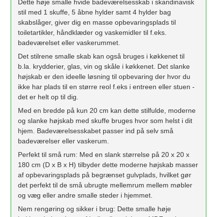
Dette høje smalle hvide badeværelsesskab i skandinavisk
stil med 1 skuffe, 5 åbne hylder samt 4 hylder bag
skabslåger, giver dig en masse opbevaringsplads til
toiletartikler, håndklæder og vaskemidler til f.eks.
badeværelset eller vaskerummet.
Det stilrene smalle skab kan også bruges i køkkenet til
b.la. krydderier, glas, vin og skåle i køkkenet. Det slanke
højskab er den ideelle løsning til opbevaring der hvor du
ikke har plads til en større reol f.eks i entreen eller stuen -
det er helt op til dig.
Med en bredde på kun 20 cm kan dette stilfulde, moderne
og slanke højskab med skuffe bruges hvor som helst i dit
hjem. Badeværelsesskabet passer ind på selv små
badeværelser eller vaskerum.
Perfekt til små rum: Med en slank størrelse på 20 x 20 x
180 cm (D x B x H) tilbyder dette moderne højskab masser
af opbevaringsplads på begrænset gulvplads, hvilket gør
det perfekt til de små ubrugte mellemrum mellem møbler
og væg eller andre smalle steder i hjemmet.
Nem rengøring og sikker i brug: Dette smalle høje