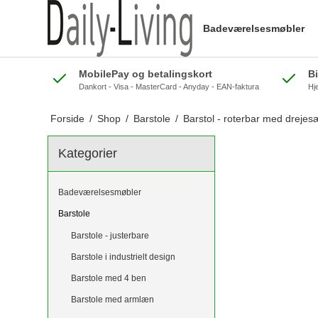
Badeværelsesmøbler
MobilePay og betalingskort
B
Dankort - Visa - MasterCard - Anyday - EAN-faktura
Hj
Forside
/
Shop
/
Barstole
/
Barstol - roterbar med drejes
Kategorier
Badeværelsesmøbler
Barstole
Barstole - justerbare
Barstole i industrielt design
Barstole med 4 ben
Barstole med armlæn