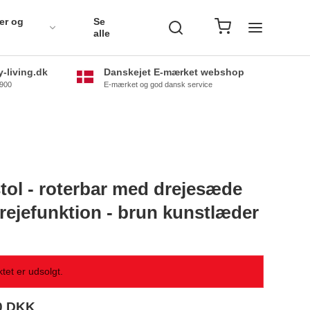
er og
Se
alle
-living.dk
Danskejet E-mærket webshop
0900
E-mærket og god dansk service
tol - roterbar med drejesæde
rejefunktion - brun kunstlæder
tet er udsolgt.
0 DKK