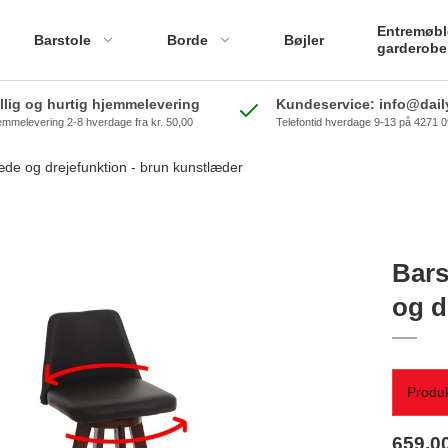
Entremøbl
Barstole
Borde
Bøjler
garderobe
illig og hurtig hjemmelevering
Kundeservice: info@daily
emmelevering 2-8 hverdage fra kr. 50,00
Telefontid hverdage 9-13 på 4271 
æde og drejefunktion - brun kunstlæder
Bars
og d
Produk
659,0