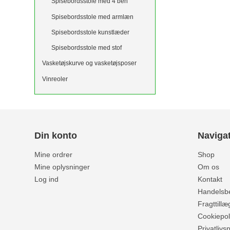
Spisebordsstole med 4 ben
Spisebordsstole med armlæn
Spisebordsstole kunstlæder
Spisebordsstole med stof
Vasketøjskurve og vasketøjsposer
Vinreoler
Din konto
Naviga
Mine ordrer
Shop
Mine oplysninger
Om os
Log ind
Kontakt
Handelsbe
Fragttillæ
Cookiepoli
Privatlivsp