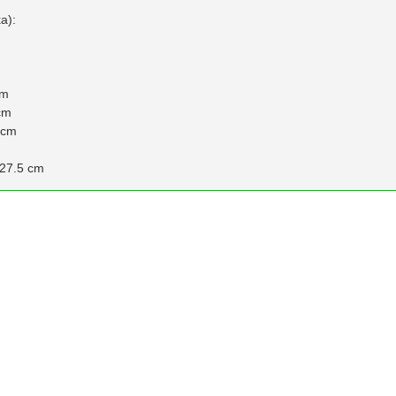
a):
cm
cm
 cm
 27.5 cm