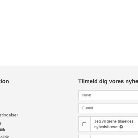
tion
Tilmeld dig vores nyh
tingelser
Jeg vil gerne tilmeldes
g
nyhedsbrevet
tik
olitik