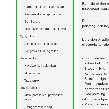
Barstole er den n
Garderobeskabe - klædeskabe
kunstlæder, mørk
Knagerækker og garderobe
Denne roterende 
Stumtjenere
polstring, den hø
Tøjstativer og garderobestativer
Gyngestole
Barstolen er udf
Ammestole og rokkestole
slidstærkt kunstl
Gyngestole i træ og rattan
- 360° roterbar
Havebænke
- Filt underlag p
Havebænke i polyrattan
- Træben i birk
Metalbænke
- Komfortabel sy
- Stilfuld design
Træbænke
- Robust struktur
Haveparasoller
- Komfortabelt sid
- God polstring
Metal parasoller - parasoller i
- Afrundede hjør
metal
- Maksimal belas
Hængeparasoller og