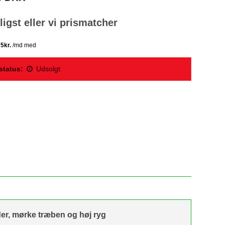
lligst eller vi prismatcher
status:
Udsolgt
der, mørke træben og høj ryg