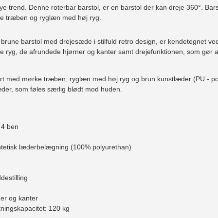
ye trend. Denne roterbar barstol, er en barstol der kan dreje 360°. B
e træben og ryglæn med høj ryg.
brune barstol med drejesæde i stilfuld retro design, er kendetegnet v
je ryg, de afrundede hjørner og kanter samt drejefunktionen, som gør a
ørt med mørke træben, ryglæn med høj ryg og brun kunstlæder (PU - poly
æder, som føles særlig blødt mod huden.
å 4 ben
ntetisk læderbelægning (100% polyurethan)
destilling
ner og kanter
tningskapacitet: 120 kg