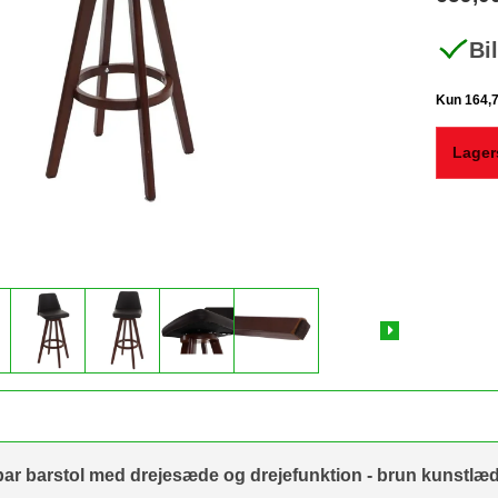
Bi
Lager
rbar barstol med drejesæde og drejefunktion - brun kunstlæ