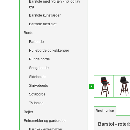
Barstole med ryglæn - høj og lav
ryg
Barstole kunstlæder
Barstole med stof
Borde
Barborde
Rulleborde og køkkenøer
Runde borde
Sengeborde
Sideborde
Skriveborde
Sofaborde
TV-borde
Beskrivelse
Bøjler
Entremøbler og garderobe
Barstol - rote
Bænke - entremøbler