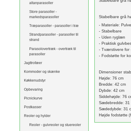
Stabelbare grå hø
altanparasoller
Store parasoller -
Stabelbare grå hø
markedsparasoller
- Materiale: Pulv
Træparasoller - parasoller i træ
- Stabelbare
Strandparasoller - parasoller til
- Uden ryglæn
strand
- Praktisk gulvbe
Parasolovertræk - overtræk til
- Tværstivere for 
parasoller
- Fodstøtte for k
Jagttrofæer
Dimensioner stabe
Kommoder og skænke
Højde: 76 cm
Køkkenudstyr
Bredde: 42 cm
Opbevaring
Dybde: 42 cm
Siddehøjde: 76 
Picnickurve
Sædebredde: 31
Postkasser
Sædedybde: 31 
Højde fodstøtte (
Reoler og hylder
Reoler - gulvreoler og stuereoler