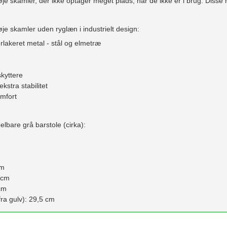
je skamler, der ikke optager meget plads, når de ikke er i brug. Disse
je skamler uden ryglæn i industrielt design:
erlakeret metal - stål og elmetræ
skyttere
ekstra stabilitet
omfort
lbare grå barstole (cirka):
cm
 cm
cm
fra gulv): 29,5 cm