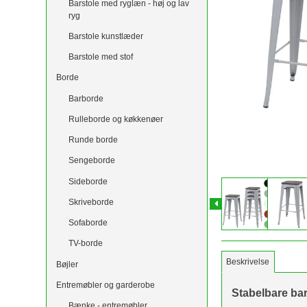
Barstole med ryglæn - høj og lav
ryg
Barstole kunstlæder
Barstole med stof
Borde
Barborde
Rulleborde og køkkenøer
Runde borde
Sengeborde
Sideborde
Skriveborde
Sofaborde
TV-borde
Beskrivelse
Bøjler
Entremøbler og garderobe
Stabelbare bar
Bænke - entremøbler