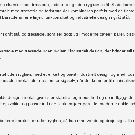
je skamler med træsæde, fodstøtte og uden ryglæn i stål. Stabelbare bar
arstole med træsæde og fodstøtte der kombineres perfekt med de fleste
 barstolens rene linjer, funktionalitet og industrielle design i gråt stål.
r i gråt stål og træsæde, som ser godt ud i moderne caféer, barer, bist
arstole med træsæde uden ryglæn i industrielt design, der bringer stil til
.
etal uden ryglæn, med et enkelt og pænt industrielt design og med fods
e barstole i metal taler næsten for sig selv, når det kommer til minimalism
fulde design i metal, giver stor stabilitet og robusthed og de indbygge
i høj kvalitet og passer ind i de fleste miljøer pga. det moderne enkle i
belbare barstole er uden ryglæn, så kan man vende og dreje sig i alle retn