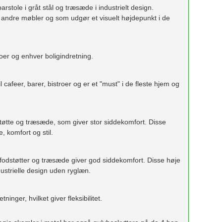
stole i gråt stål og træsæde i industrielt design.
 andre møbler og som udgør et visuelt højdepunkt i de
roer og enhver boligindretning.
 cafeer, barer, bistroer og er et "must" i de fleste hjem og
tøtte og træsæde, som giver stor siddekomfort. Disse
e, komfort og stil.
de fodstøtter og træsæde giver god siddekomfort. Disse høje
ndustrielle design uden ryglæn.
inger, hvilket giver fleksibilitet.