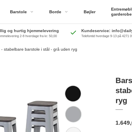
Entremøbl
Barstole
Borde
Bøjler
garderobe
illig og hurtig hjemmelevering
Kundeservice: info@daily
emmelevering 2-8 hverdage fra kr. 50,00
Telefontid hverdage 9-13 på 4271 
 stabelbare barstole i stål - grå uden ryg
Bars
stab
ryg
1.649