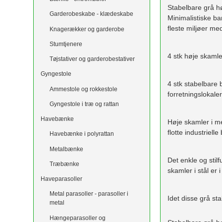
Stabelbare grå hø
Garderobeskabe - klædeskabe
Minimalistiske b
fleste miljøer med
Knagerækker og garderobe
Stumtjenere
4 stk høje skamle
Tøjstativer og garderobestativer
Gyngestole
4 stk stabelbare b
Ammestole og rokkestole
forretningslokaler
Gyngestole i træ og rattan
Havebænke
Høje skamler i m
flotte industriell
Havebænke i polyrattan
Metalbænke
Det enkle og stil
Træbænke
skamler i stål er 
Haveparasoller
Metal parasoller - parasoller i
Idet disse grå sta
metal
Hængeparasoller og