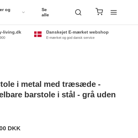
er og
Se
alle
-living.dk
Danskejet E-mærket webshop
0900
E-mærket og god dansk service
tole i metal med træsæde -
elbare barstole i stål - grå uden
,00 DKK