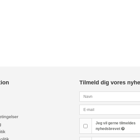
tion
Tilmeld dig vores nyh
tingelser
Jeg vil gerne tilmeldes
g
nyhedsbrevet
tik
olitik