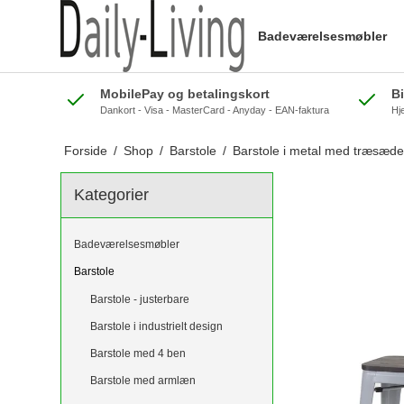
Badeværelsesmøbler
MobilePay og betalingskort
B
Dankort - Visa - MasterCard - Anyday - EAN-faktura
Hj
Forside
/
Shop
/
Barstole
/
Barstole i metal med træsæde -
Kategorier
Badeværelsesmøbler
Barstole
Barstole - justerbare
Barstole i industrielt design
Barstole med 4 ben
Barstole med armlæn