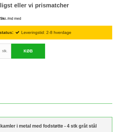
lligst eller vi prismatcher
status:
Leveringstid: 2-8 hverdage
KØB
stk.
amler i metal med fodstøtte - 4 stk gråt stål