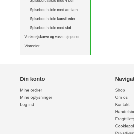
Spisebordsstole med 4 ben
Spisebordsstole med armlæn
Spisebordsstole kunstlæder
Spisebordsstole med stof
Vasketøjskurve og vasketøjsposer
Vinreoler
Din konto
Naviga
Mine ordrer
Shop
Mine oplysninger
Om os
Log ind
Kontakt
Handelsbe
Fragttillæ
Cookiepoli
Privatlivsp