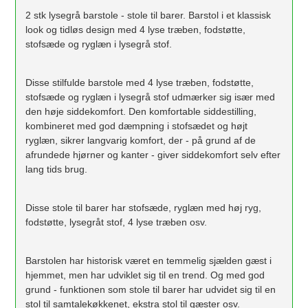
2 stk lysegrå barstole - stole til barer. Barstol i et klassisk
look og tidløs design med 4 lyse træben, fodstøtte,
stofsæde og ryglæn i lysegrå stof.
Disse stilfulde barstole med 4 lyse træben, fodstøtte,
stofsæde og ryglæn i lysegrå stof udmærker sig især med
den høje siddekomfort. Den komfortable siddestilling,
kombineret med god dæmpning i stofsædet og højt
ryglæn, sikrer langvarig komfort, der - på grund af de
afrundede hjørner og kanter - giver siddekomfort selv efter
lang tids brug.
Disse stole til barer har stofsæde, ryglæn med høj ryg,
fodstøtte, lysegråt stof, 4 lyse træben osv.
Barstolen har historisk været en temmelig sjælden gæst i
hjemmet, men har udviklet sig til en trend. Og med god
grund - funktionen som stole til barer har udvidet sig til en
stol til samtalekøkkenet, ekstra stol til gæster osv.