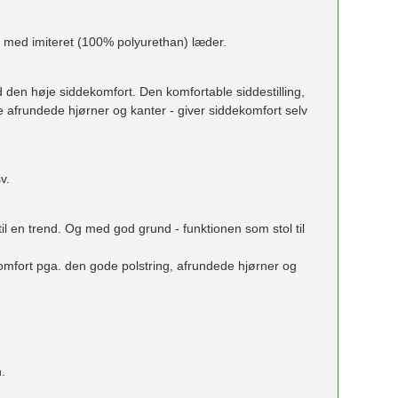
de med imiteret (100% polyurethan) læder.
 den høje siddekomfort. Den komfortable siddestilling,
 afrundede hjørner og kanter - giver siddekomfort selv
v.
il en trend. Og med god grund - funktionen som stol til
komfort pga. den gode polstring, afrundede hjørner og
n.