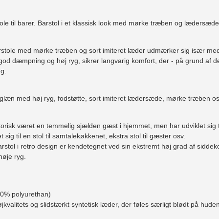
stole til barer. Barstol i et klassisk look med mørke træben og lædersæ
arstole med mørke træben og sort imiteret læder udmærker sig især med
od dæmpning og høj ryg, sikrer langvarig komfort, der - på grund af de
ug.
yglæn med høj ryg, fodstøtte, sort imiteret lædersæde, mørke træben os
torisk været en temmelig sjælden gæst i hjemmet, men har udviklet sig t
 sig til en stol til samtalekøkkenet, ekstra stol til gæster osv.
arstol i retro design er kendetegnet ved sin ekstremt høj grad af sidde
høje ryg.
0% polyurethan)
jkvalitets og slidstærkt syntetisk læder, der føles særligt blødt på hude