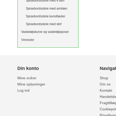
Spisebordsstole med 4 ben
Spisebordsstole med armlæn
Spisebordsstole kunstlæder
Spisebordsstole med stof
Vasketøjskurve og vasketøjsposer
Vinreoler
Din konto
Naviga
Mine ordrer
Shop
Mine oplysninger
Om os
Log ind
Kontakt
Handelsbe
Fragttillæ
Cookiepoli
Privatlivsp