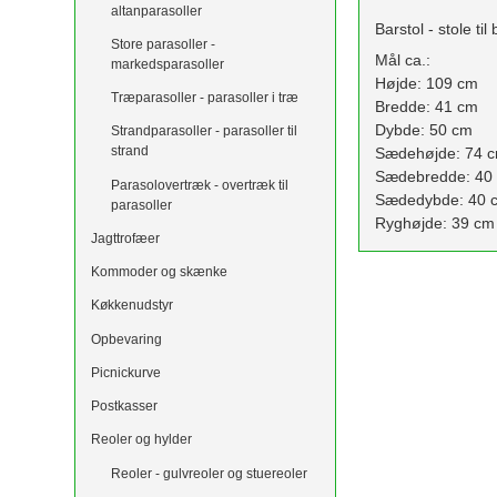
altanparasoller
Barstol - stole t
Store parasoller -
Mål ca.:
markedsparasoller
Højde: 109 cm
Træparasoller - parasoller i træ
Bredde: 41 cm
Dybde: 50 cm
Strandparasoller - parasoller til
strand
Sædehøjde: 74 
Sædebredde: 40
Parasolovertræk - overtræk til
Sædedybde: 40 
parasoller
Ryghøjde: 39 cm
Jagttrofæer
Kommoder og skænke
Køkkenudstyr
Opbevaring
Picnickurve
Postkasser
Reoler og hylder
Reoler - gulvreoler og stuereoler