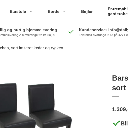
Entremøbl
Barstole
Borde
Bøjler
garderobe
illig og hurtig hjemmelevering
Kundeservice: info@daily
emmelevering 2-8 hverdage fra kr. 50,00
Telefontid hverdage 9-13 på 4271 
æben, sort imiteret læder og ryglæn
Bars
sort
1.309
Bi