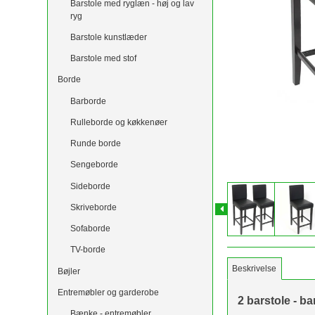
Barstole med ryglæn - høj og lav
ryg
Barstole kunstlæder
Barstole med stof
Borde
Barborde
Rulleborde og køkkenøer
Runde borde
Sengeborde
Sideborde
Skriveborde
Sofaborde
TV-borde
Beskrivelse
Bøjler
Entremøbler og garderobe
2 barstole - ba
Bænke - entremøbler