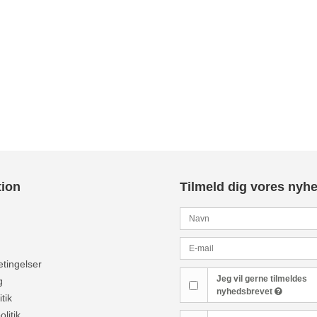
tion
Tilmeld dig vores nyh
tingelser
Jeg vil gerne tilmeldes
g
nyhedsbrevet
tik
olitik