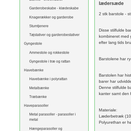
lædersæde
Garderobeskabe - klædeskabe
2 stk barstole - 
Knagerækker og garderobe
Stumtjenere
Disse stilfulde b
Tøjstativer og garderobestativer
kombineret med g
efter lang tids br
Gyngestole
Ammestole og rokkestole
Barstolene har r
Gyngestole i træ og rattan
Havebænke
Barstolen har his
Havebænke i polyrattan
barer har udviddet
Denne stilfulde b
Metalbænke
kanter samt den 
Træbænke
Haveparasoller
Materiale:
Metal parasoller - parasoller i
Læderbetræk (10
metal
Polyurethan er hø
Hængeparasoller og