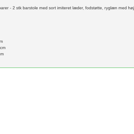
il barer - 2 stk barstole med sort imiteret læder, fodstøtte, ryglæn med 
cm
 cm
cm