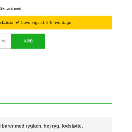
status:
Leveringstid: 2-8 hverdage
KØB
stk.
l barer med ryglæn, høj ryg, fodstøtte,