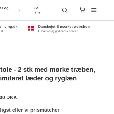
er og
Se
alle
-living.dk
Danskejet E-mærket webshop
0900
E-mærket og god dansk service
tole - 2 stk med mørke træben,
 imiteret læder og ryglæn
,00 DKK
lligst eller vi prismatcher