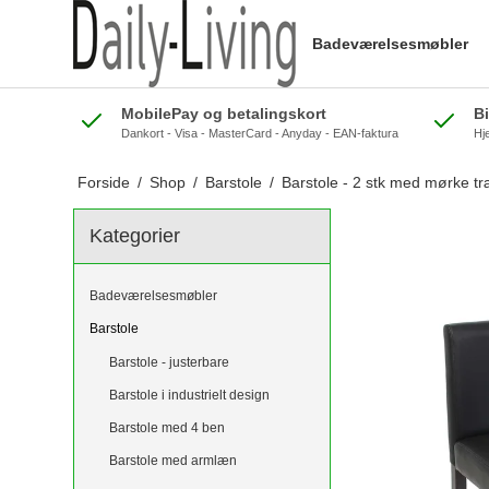
Badeværelsesmøbler
MobilePay og betalingskort
B
Dankort - Visa - MasterCard - Anyday - EAN-faktura
Hj
Forside
/
Shop
/
Barstole
/
Barstole - 2 stk med mørke tr
Kategorier
Badeværelsesmøbler
Barstole
Barstole - justerbare
Barstole i industrielt design
Barstole med 4 ben
Barstole med armlæn