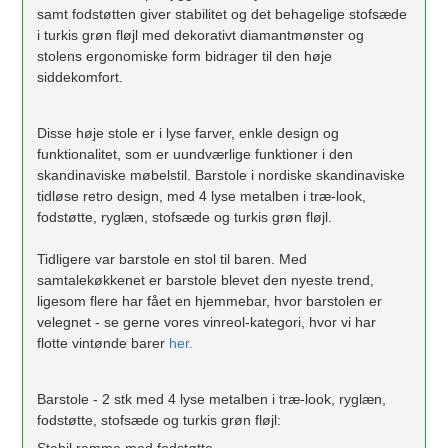
samt fodstøtten giver stabilitet og det behagelige stofsæde
i turkis grøn fløjl med dekorativt diamantmønster og
stolens ergonomiske form bidrager til den høje
siddekomfort.
Disse høje stole er i lyse farver, enkle design og
funktionalitet, som er uundværlige funktioner i den
skandinaviske møbelstil. Barstole i nordiske skandinaviske
tidløse retro design, med 4 lyse metalben i træ-look,
fodstøtte, ryglæn, stofsæde og turkis grøn fløjl.
Tidligere var barstole en stol til baren. Med
samtalekøkkenet er barstole blevet den nyeste trend,
ligesom flere har fået en hjemmebar, hvor barstolen er
velegnet - se gerne vores vinreol-kategori, hvor vi har
flotte vintønde barer
her.
Barstole - 2 stk med 4 lyse metalben i træ-look, ryglæn,
fodstøtte, stofsæde og turkis grøn fløjl:
Stabil ramme med fodstøtte