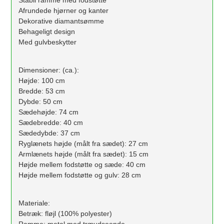
Afrundede hjørner og kanter
Dekorative diamantsømme
Behageligt design
Med gulvbeskytter
Dimensioner: (ca.):
Højde: 100 cm
Bredde: 53 cm
Dybde: 50 cm
Sædehøjde: 74 cm
Sædebredde: 40 cm
Sædedybde: 37 cm
Ryglænets højde (målt fra sædet): 27 cm
Armlænets højde (målt fra sædet): 15 cm
Højde mellem fodstøtte og sæde: 40 cm
Højde mellem fodstøtte og gulv: 28 cm
Materiale:
Betræk: fløjl (100% polyester)
Ramme: metal med træudseende