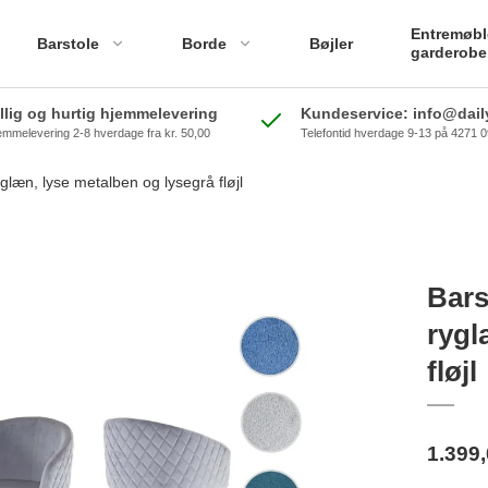
Entremøbl
Barstole
Borde
Bøjler
garderobe
illig og hurtig hjemmelevering
Kundeservice: info@daily
emmelevering 2-8 hverdage fra kr. 50,00
Telefontid hverdage 9-13 på 4271 
yglæn, lyse metalben og lysegrå fløjl
Bars
rygl
fløjl
1.399