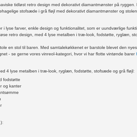
naviske tidløst retro design med dekorativt diamantmønster på ryggen. 
 behagelige stofsæde i grå fløjl med dekorativt diamantmønster og stole
er i lyse farver, enkle design og funktionalitet, som er uundværlige funk
løse retro design, med 4 lyse metalben i træ-look, fodstøtte, ryglæn, sto
stole en stol til baren. Med samtalekøkkenet er barstole blevet den nye
gnet - se gerne vores vinreol-kategori, hvor vi har flotte vintønde barer
med 4 lyse metalben i træ-look, ryglæn, fodstøtte, stofsæde og grå fløjl:
 fodstøtte
r og kanter
mantsømme
n
r
):