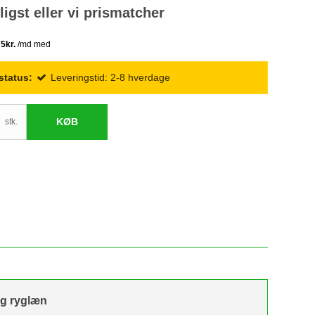
lligst eller vi prismatcher
status:
Leveringstid: 2-8 hverdage
KØB
stk.
 og ryglæn