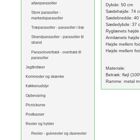
altanparasoller
Dybde: 50 cm
Sædehøjde: 74 
Store parasoller -
Sædebredde: 40
markedsparasoller
Sædedybde: 37 
Træparasoller - parasoller i træ
Ryglænets højde 
Strandparasoller - parasoller til
Armlænets højde 
strand
Højde mellem fo
Højde mellem fod
Parasolovertræk - overtræk til
parasoller
Jagttrofæer
Materiale:
Betræk: fløjl (10
Kommoder og skænke
Ramme: metal m
Køkkenudstyr
Opbevaring
Picnickurve
Postkasser
Reoler og hylder
Reoler - gulvreoler og stuereoler