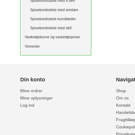
Spisebordsstole med 4 ben
Spisebordsstole med armlæn
Spisebordsstole kunstlæder
Spisebordsstole med stof
Vasketøjskurve og vasketøjsposer
Vinreoler
Din konto
Naviga
Mine ordrer
Shop
Mine oplysninger
Om os
Log ind
Kontakt
Handelsbe
Fragttillæ
Cookiepoli
Privatlivsp