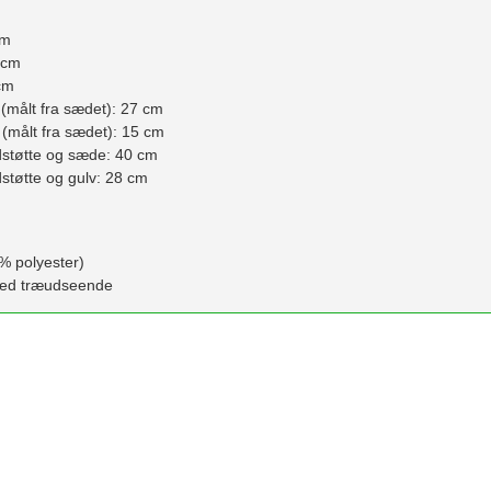
cm
 cm
cm
(målt fra sædet): 27 cm
(målt fra sædet): 15 cm
dstøtte og sæde: 40 cm
støtte og gulv: 28 cm
0% polyester)
ed træudseende