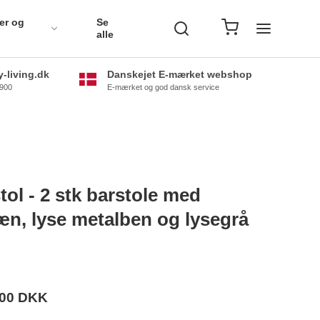
er og
Se
alle
-living.dk
Danskejet E-mærket webshop
0900
E-mærket og god dansk service
tol - 2 stk barstole med
æn, lyse metalben og lysegrå
,00 DKK