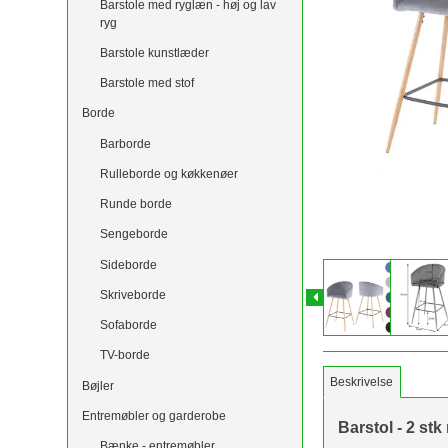
Barstole med ryglæn - høj og lav
ryg
Barstole kunstlæder
Barstole med stof
Borde
Barborde
Rulleborde og køkkenøer
Runde borde
Sengeborde
Sideborde
Skriveborde
Sofaborde
TV-borde
Beskrivelse
Bøjler
Entremøbler og garderobe
Barstol - 2 stk
Bænke - entremøbler