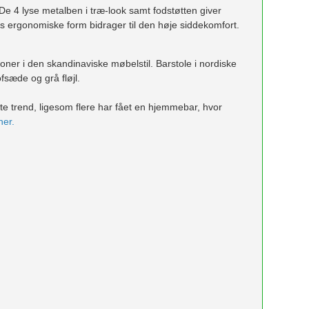
De 4 lyse metalben i træ-look samt fodstøtten giver
ns ergonomiske form bidrager til den høje siddekomfort.
tioner i den skandinaviske møbelstil. Barstole i nordiske
fsæde og grå fløjl.
ste trend, ligesom flere har fået en hjemmebar, hvor
her.