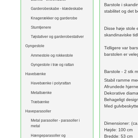
Barstole i skandi
Garderobeskabe - klædeskabe
stabilitet og det
Knagerækker og garderobe
Stumtjenere
Disse høje stole 
skandinaviske tid
Tøjstativer og garderobestativer
Gyngestole
Tidligere var bar
barstolen er vele
Ammestole og rokkestole
Gyngestole i træ og rattan
Barstole - 2 stk 
Havebænke
Stabil ramme med
Havebænke i polyrattan
Afrundede hjørne
Metalbænke
Dekorative dia
Behageligt desig
Træbænke
Med gulvbeskytte
Haveparasoller
Metal parasoller - parasoller i
Dimensioner: (ca.
metal
Højde: 100 cm
Hængeparasoller og
Bredde: 53 cm