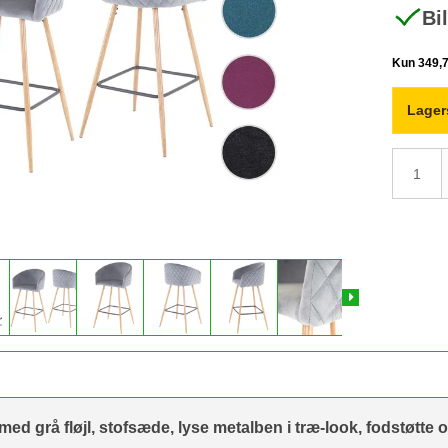
Bi
Lager
 med grå fløjl, stofsæde, lyse metalben i træ-look, fodstøtte