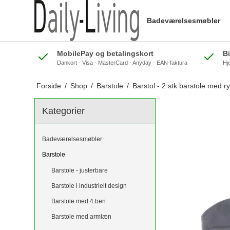
Badeværelsesmøbler
MobilePay og betalingskort
B
Dankort - Visa - MasterCard - Anyday - EAN-faktura
Hj
Forside
/
Shop
/
Barstole
/
Barstol - 2 stk barstole med r
Kategorier
Badeværelsesmøbler
Barstole
Barstole - justerbare
Barstole i industrielt design
Barstole med 4 ben
Barstole med armlæn