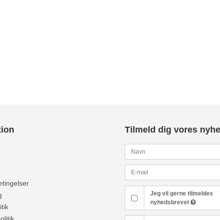
tion
Tilmeld dig vores nyh
tingelser
Jeg vil gerne tilmeldes
g
nyhedsbrevet
tik
olitik