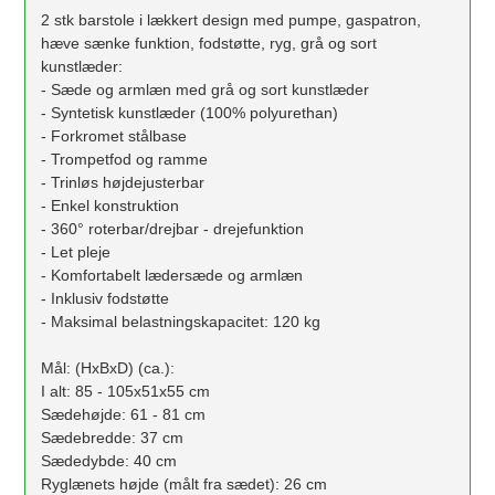
2 stk barstole i lækkert design med pumpe, gaspatron,
hæve sænke funktion, fodstøtte, ryg, grå og sort
kunstlæder:
- Sæde og armlæn med grå og sort kunstlæder
- Syntetisk kunstlæder (100% polyurethan)
- Forkromet stålbase
- Trompetfod og ramme
- Trinløs højdejusterbar
- Enkel konstruktion
- 360° roterbar/drejbar - drejefunktion
- Let pleje
- Komfortabelt lædersæde og armlæn
- Inklusiv fodstøtte
- Maksimal belastningskapacitet: 120 kg
Mål: (HxBxD) (ca.):
I alt: 85 - 105x51x55 cm
Sædehøjde: 61 - 81 cm
Sædebredde: 37 cm
Sædedybde: 40 cm
Ryglænets højde (målt fra sædet): 26 cm