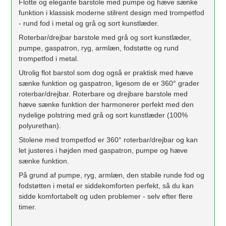
Flotte og elegante barstole med pumpe og hæve sænke
funktion i klassisk moderne stilrent design med trompetfod
- rund fod i metal og grå og sort kunstlæder.
Roterbar/drejbar barstole med grå og sort kunstlæder,
pumpe, gaspatron, ryg, armlæn, fodstøtte og rund
trompetfod i metal.
Utrolig flot barstol som dog også er praktisk med hæve
sænke funktion og gaspatron, ligesom de er 360° grader
roterbar/drejbar. Roterbare og drejbare barstole med
hæve sænke funktion der harmonerer perfekt med den
nydelige polstring med grå og sort kunstlæder (100%
polyurethan).
Stolene med trompetfod er 360° roterbar/drejbar og kan
let justeres i højden med gaspatron, pumpe og hæve
sænke funktion.
På grund af pumpe, ryg, armlæn, den stabile runde fod og
fodstøtten i metal er siddekomforten perfekt, så du kan
sidde komfortabelt og uden problemer - selv efter flere
timer.