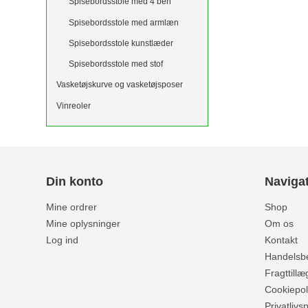
Spisebordsstole med 4 ben
Spisebordsstole med armlæn
Spisebordsstole kunstlæder
Spisebordsstole med stof
Vasketøjskurve og vasketøjsposer
Vinreoler
Din konto
Naviga
Mine ordrer
Shop
Mine oplysninger
Om os
Log ind
Kontakt
Handelsbe
Fragttillæ
Cookiepoli
Privatlivsp