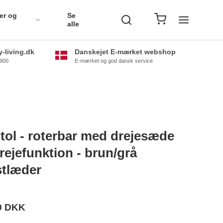
er og
Se
alle
-living.dk
Danskejet E-mærket webshop
0900
E-mærket og god dansk service
tol - roterbar med drejesæde
rejefunktion - brun/grå
tlæder
0 DKK