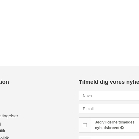
tion
Tilmeld dig vores nyh
tingelser
Jeg vil gerne tilmeldes
g
nyhedsbrevet
tik
olitik