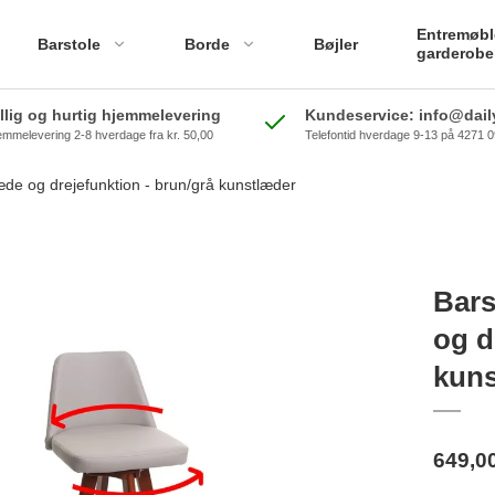
Entremøbl
Barstole
Borde
Bøjler
garderobe
illig og hurtig hjemmelevering
Kundeservice: info@daily
emmelevering 2-8 hverdage fra kr. 50,00
Telefontid hverdage 9-13 på 4271 
æde og drejefunktion - brun/grå kunstlæder
Bars
og d
kuns
649,0