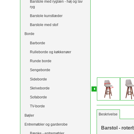
Barstole med ryglæn - høj og lav
ryg
Barstole kunstlæder
Barstole med stof
Borde
Barborde
Rulleborde og køkkenøer
Runde borde
Sengeborde
Sideborde
Skriveborde
Sofaborde
TV-borde
Beskrivelse
Bøjler
Entremøbler og garderobe
Barstol - rote
Bænke - entremøbler