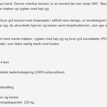
ye trend. Denne roterbar barstol, er en barstol der kan dreje 360°. B
e træben og ryglæn med høj ryg.
brun grå barstol med drejesæde i stilfuld retro design, er kendetegnet
je ryg, de afrundede hjørner og kanter samt drejefunktionen, som gør a
ørt med mørke træben, ryglæn med høj ryg og brun grå kunstlæder (PU - 
æder, som føles særlig blødt mod huden.
å 4 ben
ntetisk læderbelægning (100% polyurethan)
destilling
ner og kanter
tningskapacitet: 120 kg