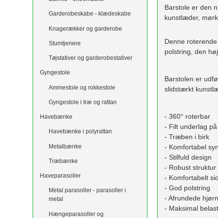
Barstole er den n
Garderobeskabe - klædeskabe
kunstlæder, mørk
Knagerækker og garderobe
Denne roterende 
Stumtjenere
polstring, den hø
Tøjstativer og garderobestativer
Gyngestole
Barstolen er udf
Ammestole og rokkestole
slidstærkt kunstl
Gyngestole i træ og rattan
- 360° roterbar
Havebænke
- Filt underlag p
Havebænke i polyrattan
- Træben i birk
Metalbænke
- Komfortabel sy
- Stilfuld design
Træbænke
- Robust struktur
Haveparasoller
- Komfortabelt sid
- God polstring
Metal parasoller - parasoller i
- Afrundede hjør
metal
- Maksimal belas
Hængeparasoller og