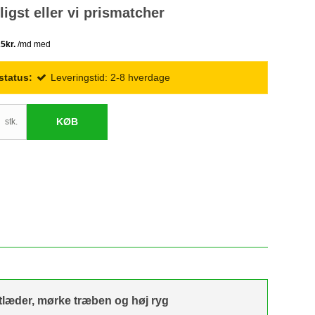
lligst eller vi prismatcher
status:
Leveringstid: 2-8 hverdage
KØB
stk.
stlæder, mørke træben og høj ryg