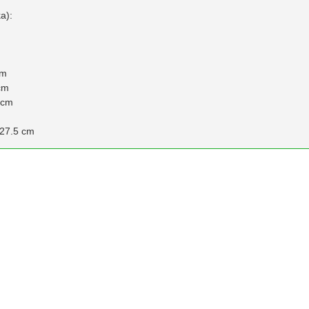
a):
cm
cm
 cm
 27.5 cm