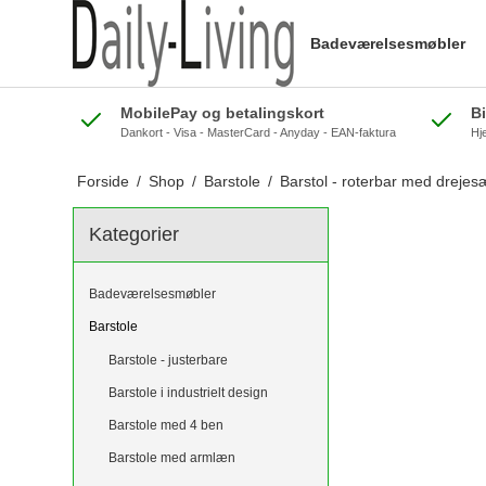
Badeværelsesmøbler
MobilePay og betalingskort
B
Dankort - Visa - MasterCard - Anyday - EAN-faktura
Hj
Forside
/
Shop
/
Barstole
/
Barstol - roterbar med drejes
Kategorier
Badeværelsesmøbler
Barstole
Barstole - justerbare
Barstole i industrielt design
Barstole med 4 ben
Barstole med armlæn