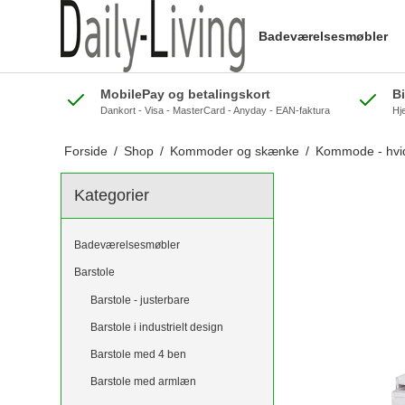
Badeværelsesmøbler
MobilePay og betalingskort
B
Dankort - Visa - MasterCard - Anyday - EAN-faktura
Hj
Forside
/
Shop
/
Kommoder og skænke
/
Kommode - hvidt
Kategorier
Badeværelsesmøbler
Barstole
Barstole - justerbare
Barstole i industrielt design
Barstole med 4 ben
Barstole med armlæn