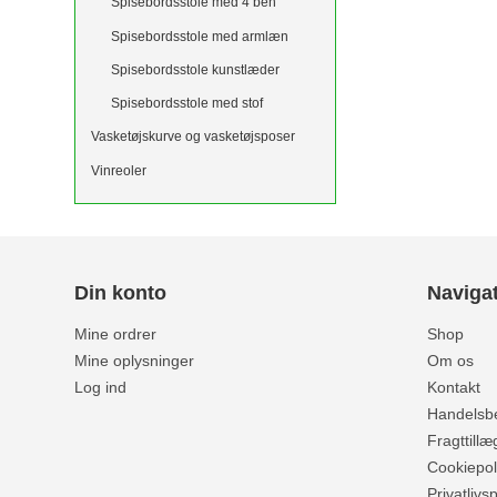
Spisebordsstole med 4 ben
Spisebordsstole med armlæn
Spisebordsstole kunstlæder
Spisebordsstole med stof
Vasketøjskurve og vasketøjsposer
Vinreoler
Din konto
Naviga
Mine ordrer
Shop
Mine oplysninger
Om os
Log ind
Kontakt
Handelsbe
Fragttillæ
Cookiepoli
Privatlivsp