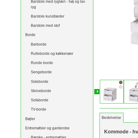
Barstole med ryglæn - høj og lav
ryg
Barstole kunstlæder
Barstole med stof
Borde
Barborde
Rulleborde og køkkenøer
Runde borde
Sengeborde
Sideborde
Skriveborde
Sofaborde
TV-borde
Beskrivelse
Bøjler
Entremøbler og garderobe
Kommode - hvid
Bænke - entremøbler