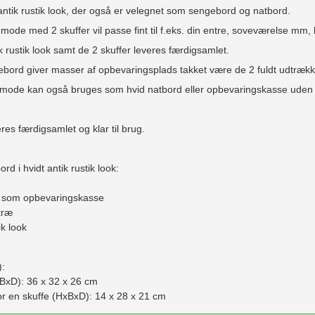
ntik rustik look, der også er velegnet som sengebord og natbord.
de med 2 skuffer vil passe fint til f.eks. din entre, soveværelse mm, 
rustik look samt de 2 skuffer leveres færdigsamlet.
bord giver masser af opbevaringsplads takket være de 2 fuldt udtrække
mode kan også bruges som hvid natbord eller opbevaringskasse uden d
es færdigsamlet og klar til brug.
d i hvidt antik rustik look:
 som opbevaringskasse
træ
ik look
):
BxD): 36 x 32 x 26 cm
or en skuffe (HxBxD): 14 x 28 x 21 cm