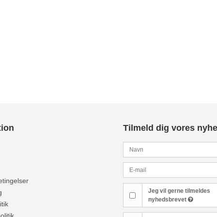
tion
Tilmeld dig vores nyh
tingelser
Jeg vil gerne tilmeldes
g
nyhedsbrevet
tik
olitik