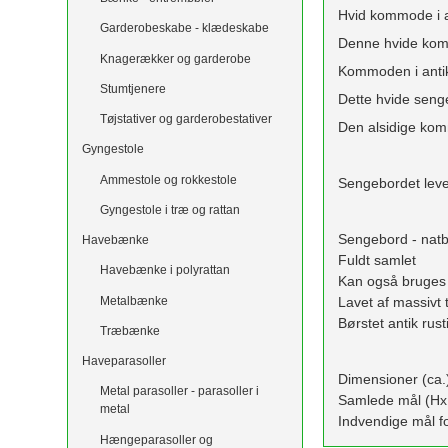
Hvid kommode i a
Garderobeskabe - klædeskabe
Denne hvide kommo
Knagerækker og garderobe
Kommoden i antik 
Stumtjenere
Dette hvide senge
Tøjstativer og garderobestativer
Den alsidige kom
Gyngestole
Ammestole og rokkestole
Sengebordet lever
Gyngestole i træ og rattan
Sengebord - natbor
Havebænke
Fuldt samlet
Havebænke i polyrattan
Kan også bruges
Metalbænke
Lavet af massivt 
Børstet antik rust
Træbænke
Haveparasoller
Dimensioner (ca.
Metal parasoller - parasoller i
Samlede mål (Hx
metal
Indvendige mål f
Hængeparasoller og