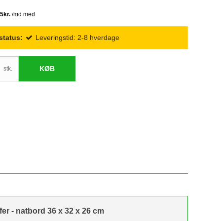
status:
Leveringstid: 2-8 hverdage
KØB
stk.
fer - natbord 36 x 32 x 26 cm