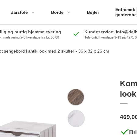
Entremøbl
Barstole
Borde
Bøjler
garderobe
illig og hurtig hjemmelevering
Kundeservice: info@daily
emmelevering 2-8 hverdage fra kr. 50,00
Telefontid hverdage 9-13 på 4271 
 sengebord i antik look med 2 skuffer - 36 x 32 x 26 cm
Komm
look
469,0
Bi