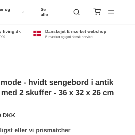
er og
Se
alle
-living.dk
Danskejet E-mærket webshop
0900
E-mærket og god dansk service
ode - hvidt sengebord i antik
 med 2 skuffer - 36 x 32 x 26 cm
0 DKK
lligst eller vi prismatcher