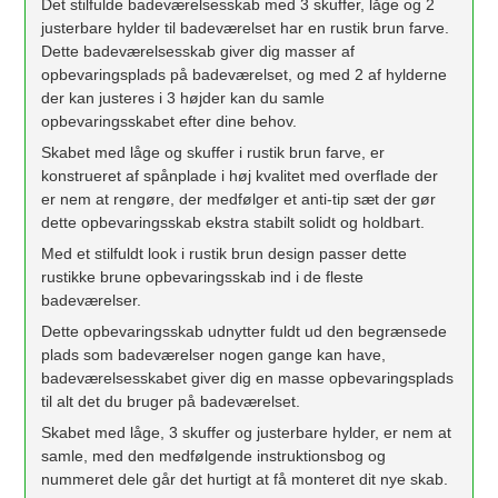
Det stilfulde badeværelsesskab med 3 skuffer, låge og 2
justerbare hylder til badeværelset har en rustik brun farve.
Dette badeværelsesskab giver dig masser af
opbevaringsplads på badeværelset, og med 2 af hylderne
der kan justeres i 3 højder kan du samle
opbevaringsskabet efter dine behov.
Skabet med låge og skuffer i rustik brun farve, er
konstrueret af spånplade i høj kvalitet med overflade der
er nem at rengøre, der medfølger et anti-tip sæt der gør
dette opbevaringsskab ekstra stabilt solidt og holdbart.
Med et stilfuldt look i rustik brun design passer dette
rustikke brune opbevaringsskab ind i de fleste
badeværelser.
Dette opbevaringsskab udnytter fuldt ud den begrænsede
plads som badeværelser nogen gange kan have,
badeværelsesskabet giver dig en masse opbevaringsplads
til alt det du bruger på badeværelset.
Skabet med låge, 3 skuffer og justerbare hylder, er nem at
samle, med den medfølgende instruktionsbog og
nummeret dele går det hurtigt at få monteret dit nye skab.