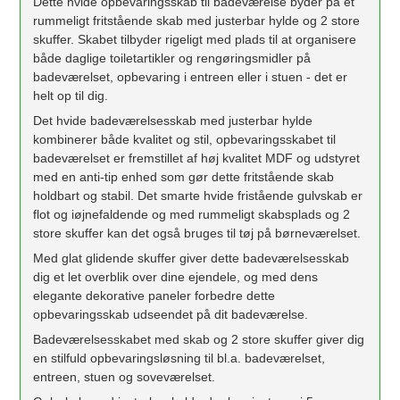
Dette hvide opbevaringsskab til badeværelse byder på et
rummeligt fritstående skab med justerbar hylde og 2 store
skuffer. Skabet tilbyder rigeligt med plads til at organisere
både daglige toiletartikler og rengøringsmidler på
badeværelset, opbevaring i entreen eller i stuen - det er
helt op til dig.
Det hvide badeværelsesskab med justerbar hylde
kombinerer både kvalitet og stil, opbevaringsskabet til
badeværelset er fremstillet af høj kvalitet MDF og udstyret
med en anti-tip enhed som gør dette fritstående skab
holdbart og stabil. Det smarte hvide fristående gulvskab er
flot og iøjnefaldende og med rummeligt skabsplads og 2
store skuffer kan det også bruges til tøj på børneværelset.
Med glat glidende skuffer giver dette badeværelsesskab
dig et let overblik over dine ejendele, og med dens
elegante dekorative paneler forbedre dette
opbevaringsskab udseendet på dit badeværelse.
Badeværelsesskabet med skab og 2 store skuffer giver dig
en stilfuld opbevaringsløsning til bl.a. badeværelset,
entreen, stuen og soveværelset.