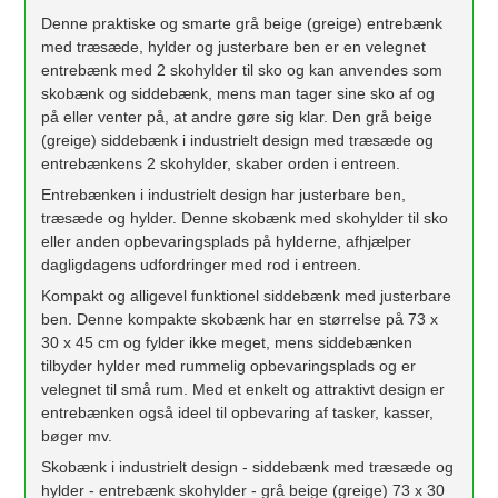
Denne praktiske og smarte grå beige (greige) entrebænk
med træsæde, hylder og justerbare ben er en velegnet
entrebænk med 2 skohylder til sko og kan anvendes som
skobænk og siddebænk, mens man tager sine sko af og
på eller venter på, at andre gøre sig klar. Den grå beige
(greige) siddebænk i industrielt design med træsæde og
entrebænkens 2 skohylder, skaber orden i entreen.
Entrebænken i industrielt design har justerbare ben,
træsæde og hylder. Denne skobænk med skohylder til sko
eller anden opbevaringsplads på hylderne, afhjælper
dagligdagens udfordringer med rod i entreen.
Kompakt og alligevel funktionel siddebænk med justerbare
ben. Denne kompakte skobænk har en størrelse på 73 x
30 x 45 cm og fylder ikke meget, mens siddebænken
tilbyder hylder med rummelig opbevaringsplads og er
velegnet til små rum. Med et enkelt og attraktivt design er
entrebænken også ideel til opbevaring af tasker, kasser,
bøger mv.
Skobænk i industrielt design - siddebænk med træsæde og
hylder - entrebænk skohylder - grå beige (greige) 73 x 30