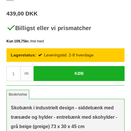
439,00 DKK
Billigst eller vi prismatcher
Lagerstatus:
Leveringstid: 2-8 hverdage
KØB
stk.
Beskrivelse
Skobænk i industrielt design - siddebænk med
træsæde og hylder - entrebænk med skohylder -
grå beige (greige) 73 x 30 x 45 cm