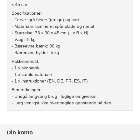
x 45 cm:
Specifikationer:
- Farve: grå beige (greige) og sort
- Materiale: lamineret spånplade og metal
- Størrelse: 73 x 30 x 45 cm (L x B x H)
- Vægt: 8 kg
- Bæreevne bænk: 90 kg
- Bæreevne hylder: 5 kg
Pakkeindhold:
- 1 x skobænk
- 1 x samlemateriale
- 1 x instruktioner (EN, DE, FR, ES, IT)
Bemærkninger:
- Undgå langvarig brug i fugtige omgivelser.
- Læg venligst ikke overvægtige genstande på den.
Din konto