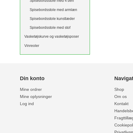
Spisebordsstole med 4 ben
Spisebordsstole med armlæn
Spisebordsstole kunstlæder
Spisebordsstole med stof
Vasketøjskurve og vasketøjsposer
Vinreoler
Din konto
Naviga
Mine ordrer
Shop
Mine oplysninger
Om os
Log ind
Kontakt
Handelsbe
Fragttillæ
Cookiepoli
Privatlivsp