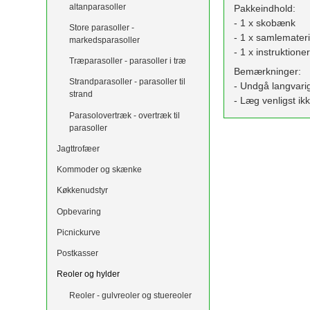
altanparasoller
Pakkeindhold:
- 1 x skobænk
Store parasoller -
- 1 x samlemater
markedsparasoller
- 1 x instruktion
Træparasoller - parasoller i træ
Bemærkninger:
Strandparasoller - parasoller til
- Undgå langvarig
strand
- Læg venligst i
Parasolovertræk - overtræk til
parasoller
Jagttrofæer
Kommoder og skænke
Køkkenudstyr
Opbevaring
Picnickurve
Postkasser
Reoler og hylder
Reoler - gulvreoler og stuereoler