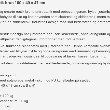
tik brun 100 x 40 x 47 cm
og smarte rustik brune entrebænk med opbevaringsrum, hylde, justerba
ohylde til sko og kan anvendes som skobænk og siddebænk, mens man t
stik brune siddebænk i industrielt design med sort lædersæde og entre
dustrielt design har justerbare ben, sort lædersæde, opbevaringsrum 
afhjælper dagligdagens udfordringer med rod i entreen.
evel funktionel siddebænk med justerbare ben. Denne kompakte skobænk
ebænken tilbyder hylde og opbevaringsrum med rummelig opbevaringsp
 er entrebænken også ideel til opbevaring af tasker, kasser, bøger mv.
rielt design - siddebænk med sort lædersæde, opbevaringsrum og hylde
run og sort
ineret spånplade, metal - skum og PU kunstlæder på sædet
x 40 x 47 cm (L x B x H)
: 120 kg
varingsrum: 20 kg
r: 5 kg