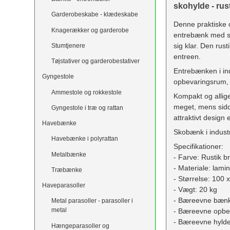
skohylde - rus
Garderobeskabe - klædeskabe
Denne praktiske 
Knagerækker og garderobe
entrebænk med sk
sig klar. Den ru
Stumtjenere
entreen.
Tøjstativer og garderobestativer
Entrebænken i in
Gyngestole
opbevaringsrum, 
Ammestole og rokkestole
Kompakt og allig
meget, mens sidd
Gyngestole i træ og rattan
attraktivt design
Havebænke
Skobænk i indust
Havebænke i polyrattan
Specifikationer:
Metalbænke
- Farve: Rustik b
- Materiale: lam
Træbænke
- Størrelse: 100 
Haveparasoller
- Vægt: 20 kg
- Bæreevne bænk
Metal parasoller - parasoller i
metal
- Bæreevne opbe
- Bæreevne hylde
Hængeparasoller og