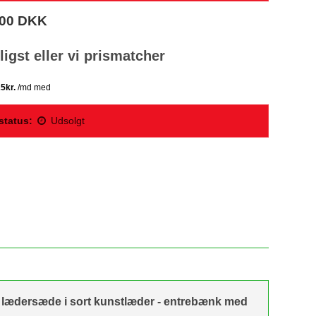
,00 DKK
lligst eller vi prismatcher
status:
Udsolgt
 lædersæde i sort kunstlæder - entrebænk med