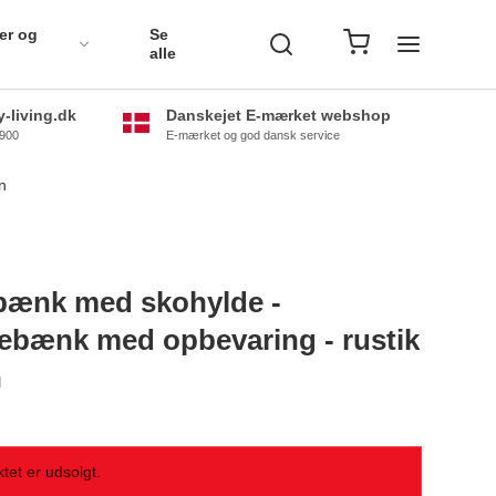
er og
Se
alle
-living.dk
Danskejet E-mærket webshop
0900
E-mærket og god dansk service
n
bænk med skohylde -
ebænk med opbevaring - rustik
n
tet er udsolgt.