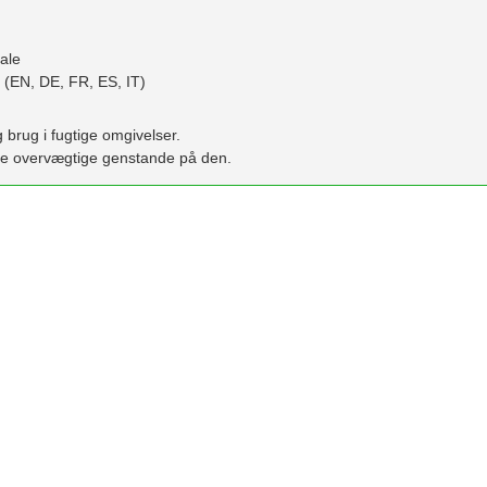
iale
er (EN, DE, FR, ES, IT)
 brug i fugtige omgivelser.
kke overvægtige genstande på den.