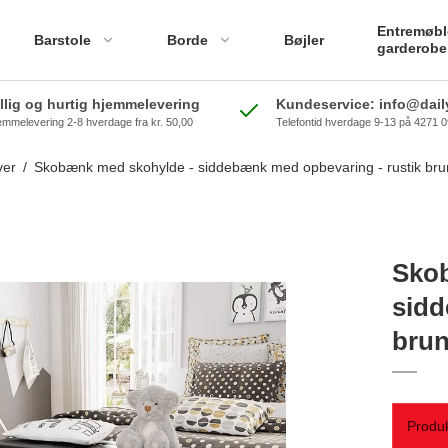
Entremøbl
Barstole
Borde
Bøjler
garderobe
illig og hurtig hjemmelevering
Kundeservice: info@daily
emmelevering 2-8 hverdage fra kr. 50,00
Telefontid hverdage 9-13 på 4271 
ver
/
Skobænk med skohylde - siddebænk med opbevaring - rustik bru
Sko
sidd
bru
Produk