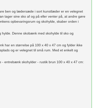
re ben og lædersæde i sort kunstlæder er en velegnet
ager sine sko af og på eller venter på, at andre gøre
bænkens opbevaringsrum og skohylde, skaber orden i
og hylde. Denne skobænk med skohylde til sko og
 har en størrelse på 100 x 40 x 47 cm og fylder ikke
lads og er velegnet til små rum. Med et enkelt og
 - entrebænk skohylder - rustik brun 100 x 40 x 47 cm: