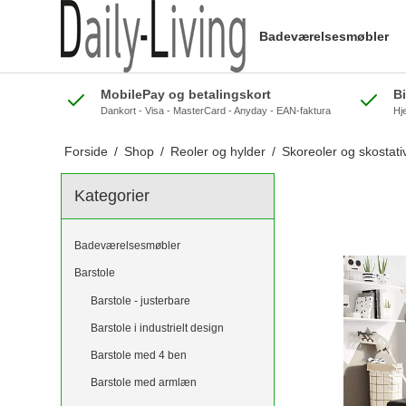
Badeværelsesmøbler
MobilePay og betalingskort
B
Dankort - Visa - MasterCard - Anyday - EAN-faktura
Hj
Forside
/
Shop
/
Reoler og hylder
/
Skoreoler og skostati
Kategorier
Badeværelsesmøbler
Barstole
Barstole - justerbare
Barstole i industrielt design
Barstole med 4 ben
Barstole med armlæn