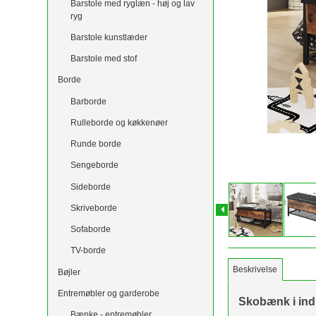
Barstole med ryglæn - høj og lav
ryg
Barstole kunstlæder
Barstole med stof
Borde
Barborde
Rulleborde og køkkenøer
Runde borde
Sengeborde
Sideborde
Skriveborde
Sofaborde
TV-borde
Beskrivelse
Bøjler
Entremøbler og garderobe
Skobænk i ind
Bænke - entremøbler