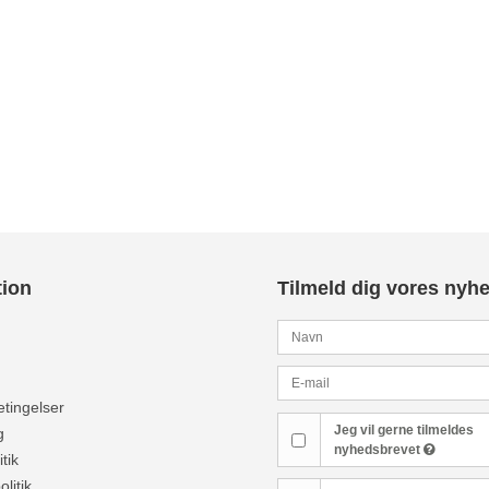
tion
Tilmeld dig vores nyh
tingelser
Jeg vil gerne tilmeldes
g
nyhedsbrevet
tik
olitik