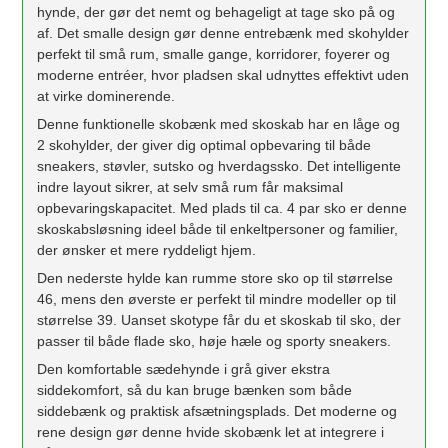
hynde, der gør det nemt og behageligt at tage sko på og
af. Det smalle design gør denne entrebænk med skohylder
perfekt til små rum, smalle gange, korridorer, foyerer og
moderne entréer, hvor pladsen skal udnyttes effektivt uden
at virke dominerende.
Denne funktionelle skobænk med skoskab har en låge og
2 skohylder, der giver dig optimal opbevaring til både
sneakers, støvler, sutsko og hverdagssko. Det intelligente
indre layout sikrer, at selv små rum får maksimal
opbevaringskapacitet. Med plads til ca. 4 par sko er denne
skoskabsløsning ideel både til enkeltpersoner og familier,
der ønsker et mere ryddeligt hjem.
Den nederste hylde kan rumme store sko op til størrelse
46, mens den øverste er perfekt til mindre modeller op til
størrelse 39. Uanset skotype får du et skoskab til sko, der
passer til både flade sko, høje hæle og sporty sneakers.
Den komfortable sædehynde i grå giver ekstra
siddekomfort, så du kan bruge bænken som både
siddebænk og praktisk afsætningsplads. Det moderne og
rene design gør denne hvide skobænk let at integrere i