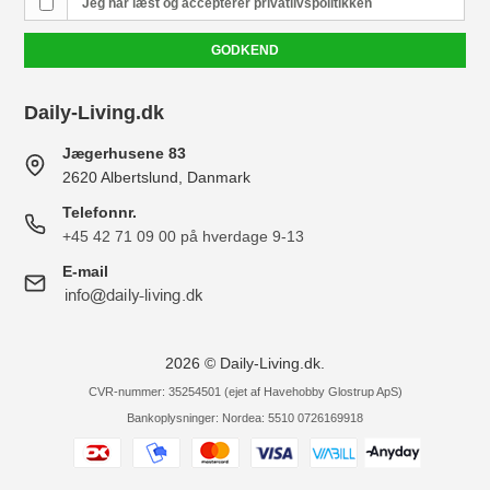
Jeg har læst og accepterer
privatlivspolitikken
GODKEND
Daily-Living.dk
Jægerhusene 83
2620 Albertslund, Danmark
Telefonnr.
+45 42 71 09 00 på hverdage 9-13
E-mail
2026 © Daily-Living.dk.
CVR-nummer: 35254501 (ejet af Havehobby Glostrup ApS)
Bankoplysninger: Nordea: 5510 0726169918