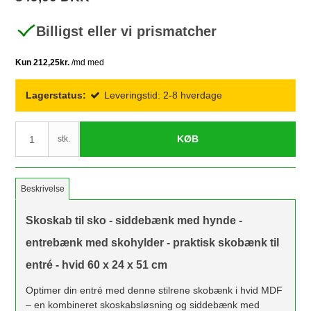
Billigst eller vi prismatcher
Lagerstatus:
Leveringstid: 2-8 hverdage
KØB
stk.
Beskrivelse
Skoskab til sko - siddebænk med hynde -
entrebænk med skohylder - praktisk skobænk til
entré - hvid 60 x 24 x 51 cm
Optimer din entré med denne stilrene skobænk i hvid MDF
– en kombineret skoskabsløsning og siddebænk med