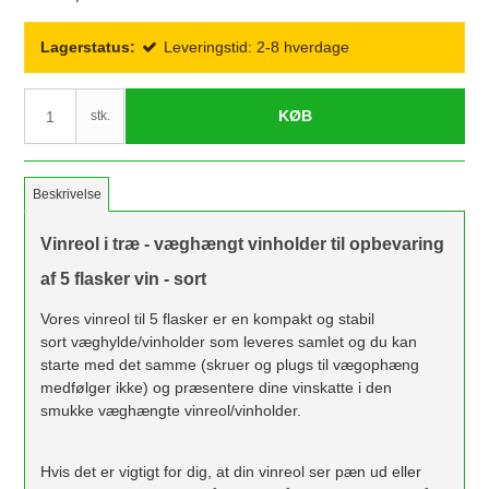
Lagerstatus:
Leveringstid: 2-8 hverdage
KØB
stk.
Beskrivelse
Vinreol i træ - væghængt vinholder til opbevaring
af 5 flasker vin - sort
Vores vinreol til 5 flasker er en kompakt og stabil
sort væghylde/vinholder som leveres samlet og du kan
starte med det samme (skruer og plugs til vægophæng
medfølger ikke) og præsentere dine vinskatte i den
smukke væghængte vinreol/vinholder.
Hvis det er vigtigt for dig, at din vinreol ser pæn ud eller