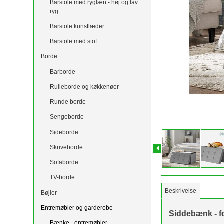
Barstole med ryglæn - høj og lav
ryg
Barstole kunstlæder
Barstole med stof
Borde
Barborde
Rulleborde og køkkenøer
Runde borde
Sengeborde
Sideborde
Skriveborde
Sofaborde
TV-borde
Beskrivelse
Bøjler
Entremøbler og garderobe
Siddebænk - fo
Bænke - entremøbler