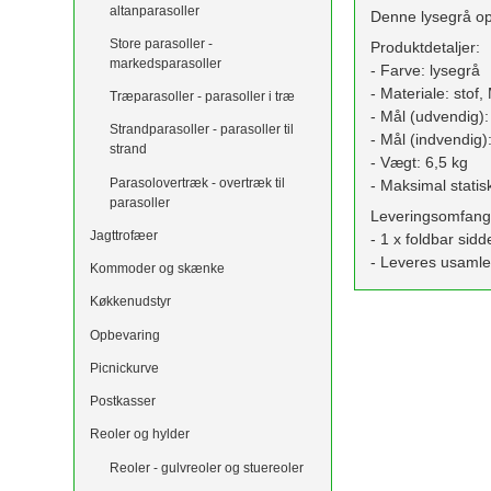
altanparasoller
Denne lysegrå op
Store parasoller -
Produktdetaljer:
markedsparasoller
- Farve: lysegrå
- Materiale: stof
Træparasoller - parasoller i træ
- Mål (udvendig):
Strandparasoller - parasoller til
- Mål (indvendig)
strand
- Vægt: 6,5 kg
Parasolovertræk - overtræk til
- Maksimal stati
parasoller
Leveringsomfang
Jagttrofæer
- 1 x foldbar si
- Leveres usamle
Kommoder og skænke
Køkkenudstyr
Opbevaring
Picnickurve
Postkasser
Reoler og hylder
Reoler - gulvreoler og stuereoler