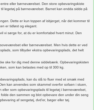
entre eller børneværelset. Den store opbevaringskiste
 til legetøj på børneværelset. Barnet kan endda sidde på
ngen. Dette er kun toppen af isbjerget, når det kommer til
n er tidløst og elegant.
il vi sørge for, at du er komfortabel hvert minut. Den
 i soveværelset eller børneværelset. Men hvis dette er ved
lads, som tilbyder ekstra opbevaringsplads, det helt
 ikke ske for dig med denne siddebænk. Opbevaringskisten
nken, som kan belastes med op til 300 kg.
 opbevaringsplads, kan du slå to fluer med et smæk med
en kan anvendes som skammel overfor sofaen i stuen,
eller som opbevaringsplads til legetøj i børneværelset,
mt folde den sammen og blot opbevare den under din seng
pbevaring af sengetøj, dvd'er, bøger eller tøj.