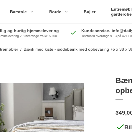
Entremøbl
Barstole
Borde
Bøjler
garderobe
illig og hurtig hjemmelevering
Kundeservice: info@daily
emmelevering 2-8 hverdage fra kr. 50,00
Telefontid hverdage 9-13 på 4271 
tremøbler
/
Bænk med kiste - siddebænk med opbevaring 76 x 38 x 38
Bænk
opbe
349,0
Bi