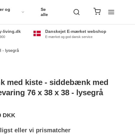
er og
Se
alle
-living.dk
Danskejet E-mærket webshop
0900
E-mærket og god dansk service
 - lysegrå
 med kiste - siddebænk med
varing 76 x 38 x 38 - lysegrå
0 DKK
lligst eller vi prismatcher