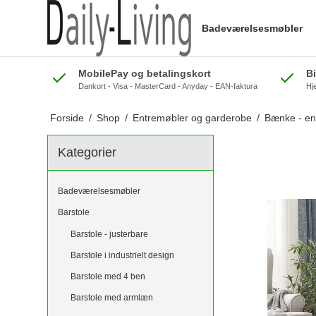
Badeværelsesmøbler
MobilePay og betalingskort
B
Dankort - Visa - MasterCard - Anyday - EAN-faktura
Hj
Forside
/
Shop
/
Entremøbler og garderobe
/
Bænke - en
Kategorier
Badeværelsesmøbler
Barstole
Barstole - justerbare
Barstole i industrielt design
Barstole med 4 ben
Barstole med armlæn