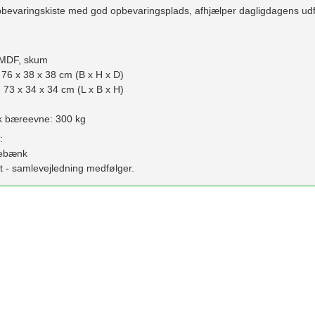
bevaringskiste med god opbevaringsplads, afhjælper dagligdagens udf
, MDF, skum
 76 x 38 x 38 cm (B x H x D)
: 73 x 34 x 34 cm (L x B x H)
sk bæreevne: 300 kg
:
ddebænk
t - samlevejledning medfølger.