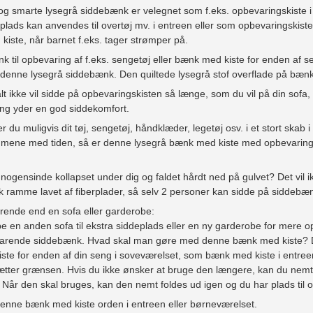
og smarte lysegrå siddebænk er velegnet som f.eks. opbevaringskiste i 
ads kan anvendes til overtøj mv. i entreen eller som opbevaringskiste
iste, når barnet f.eks. tager strømper på.
 til opbevaring af f.eks. sengetøj eller bænk med kiste for enden af se
 denne lysegrå siddebænk. Den quiltede lysegrå stof overflade på bænke
 ikke vil sidde på opbevaringskisten så længe, som du vil på din sofa, v
ing yder en god siddekomfort.
 du muligvis dit tøj, sengetøj, håndklæder, legetøj osv. i et stort skab
mene med tiden, så er denne lysegrå bænk med kiste med opbevaringsp
nogensinde kollapset under dig og faldet hårdt ned på gulvet? Det vil
rk ramme lavet af fiberplader, så selv 2 personer kan sidde på siddebæ
ende end en sofa eller garderobe:
øbe en anden sofa til ekstra siddeplads eller en ny garderobe for mere
arende siddebænk. Hvad skal man gøre med denne bænk med kiste? D
te for enden af din seng i soveværelset, som bænk med kiste i entreen 
sætter grænsen. Hvis du ikke ønsker at bruge den længere, kan du ne
. Når den skal bruges, kan den nemt foldes ud igen og du har plads til o
enne bænk med kiste orden i entreen eller børneværelset.