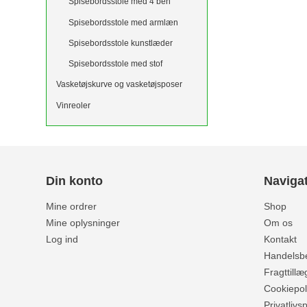
Spisebordsstole med 4 ben
Spisebordsstole med armlæn
Spisebordsstole kunstlæder
Spisebordsstole med stof
Vasketøjskurve og vasketøjsposer
Vinreoler
Din konto
Naviga
Mine ordrer
Shop
Mine oplysninger
Om os
Log ind
Kontakt
Handelsbe
Fragttillæ
Cookiepoli
Privatlivsp