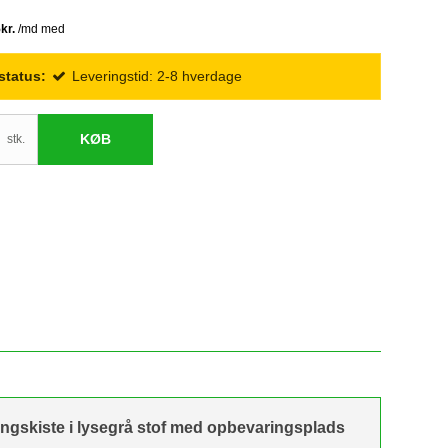
status:
Leveringstid: 2-8 hverdage
KØB
stk.
ingskiste i lysegrå stof med opbevaringsplads