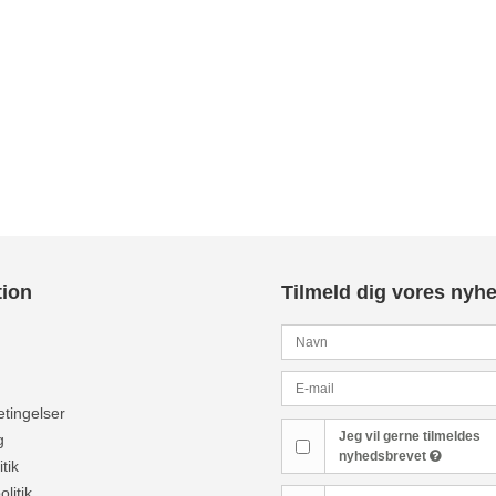
tion
Tilmeld dig vores nyh
tingelser
Jeg vil gerne tilmeldes
g
nyhedsbrevet
tik
olitik