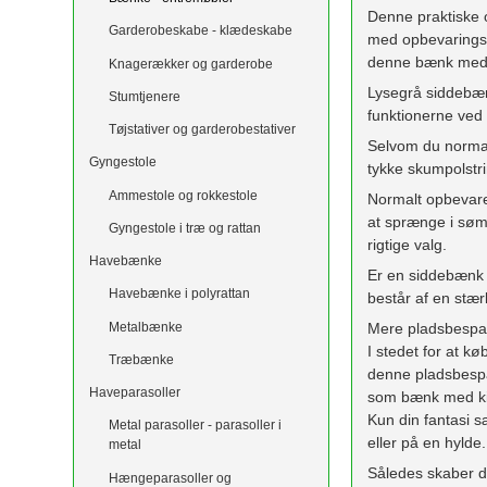
Denne praktiske 
Garderobeskabe - klædeskabe
med opbevaringspl
denne bænk med k
Knagerækker og garderobe
Lysegrå siddebænk
Stumtjenere
funktionerne ved
Tøjstativer og garderobestativer
Selvom du normalt
Gyngestole
tykke skumpolstr
Ammestole og rokkestole
Normalt opbevarer
at sprænge i søm
Gyngestole i træ og rattan
rigtige valg.
Havebænke
Er en siddebænk 
Havebænke i polyrattan
består af en stæ
Metalbænke
Mere pladsbespar
I stedet for at k
Træbænke
denne pladsbesp
Haveparasoller
som bænk med kis
Kun din fantasi 
Metal parasoller - parasoller i
eller på en hylde
metal
Således skaber d
Hængeparasoller og