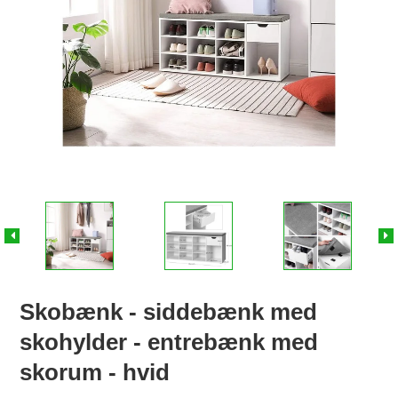
Skobænk - siddebænk med
skohylder - entrebænk med
skorum - hvid