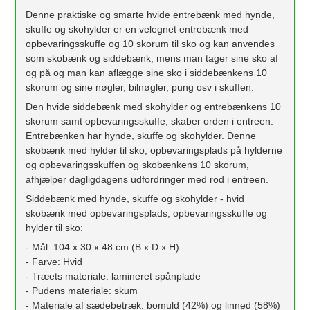
Denne praktiske og smarte hvide entrebænk med hynde,
skuffe og skohylder er en velegnet entrebænk med
opbevaringsskuffe og 10 skorum til sko og kan anvendes
som skobænk og siddebænk, mens man tager sine sko af
og på og man kan aflægge sine sko i siddebænkens 10
skorum og sine nøgler, bilnøgler, pung osv i skuffen.
Den hvide siddebænk med skohylder og entrebænkens 10
skorum samt opbevaringsskuffe, skaber orden i entreen.
Entrebænken har hynde, skuffe og skohylder. Denne
skobænk med hylder til sko, opbevaringsplads på hylderne
og opbevaringsskuffen og skobænkens 10 skorum,
afhjælper dagligdagens udfordringer med rod i entreen.
Siddebænk med hynde, skuffe og skohylder - hvid
skobænk med opbevaringsplads, opbevaringsskuffe og
hylder til sko:
- Mål: 104 x 30 x 48 cm (B x D x H)
- Farve: Hvid
- Træets materiale: lamineret spånplade
- Pudens materiale: skum
- Materiale af sædebetræk: bomuld (42%) og linned (58%)