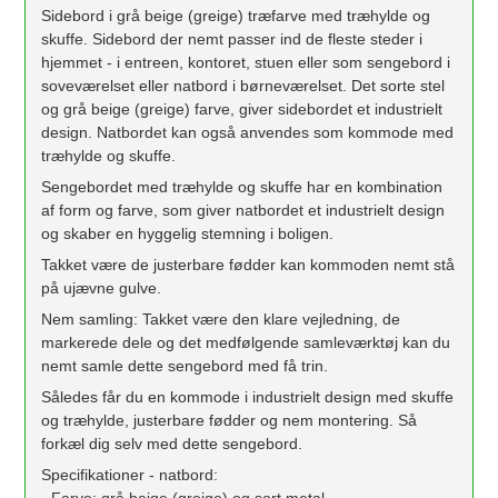
Sidebord i grå beige (greige) træfarve med træhylde og
skuffe. Sidebord der nemt passer ind de fleste steder i
hjemmet - i entreen, kontoret, stuen eller som sengebord i
soveværelset eller natbord i børneværelset. Det sorte stel
og grå beige (greige) farve, giver sidebordet et industrielt
design. Natbordet kan også anvendes som kommode med
træhylde og skuffe.
Sengebordet med træhylde og skuffe har en kombination
af form og farve, som giver natbordet et industrielt design
og skaber en hyggelig stemning i boligen.
Takket være de justerbare fødder kan kommoden nemt stå
på ujævne gulve.
Nem samling: Takket være den klare vejledning, de
markerede dele og det medfølgende samleværktøj kan du
nemt samle dette sengebord med få trin.
Således får du en kommode i industrielt design med skuffe
og træhylde, justerbare fødder og nem montering. Så
forkæl dig selv med dette sengebord.
Specifikationer - natbord:
- Farve: grå beige (greige) og sort metal