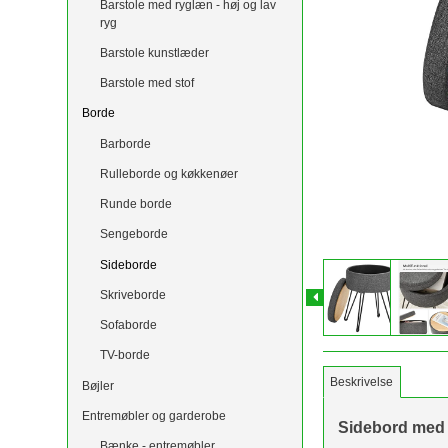
Barstole med ryglæn - høj og lav
ryg
Barstole kunstlæder
Barstole med stof
Borde
Barborde
Rulleborde og køkkenøer
Runde borde
Sengeborde
Sideborde
Skriveborde
Sofaborde
TV-borde
Beskrivelse
Bøjler
Entremøbler og garderobe
Sidebord med 
Bænke - entremøbler