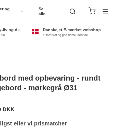
er og
Se
alle
-living.dk
Danskejet E-mærket webshop
0900
E-mærket og god dansk service
bord med opbevaring - rundt
ebord - mørkegrå Ø31
0 DKK
lligst eller vi prismatcher