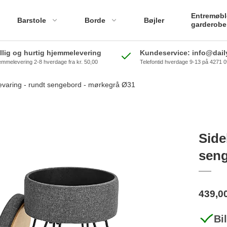
Entremøbl
Barstole
Borde
Bøjler
garderobe
illig og hurtig hjemmelevering
Kundeservice: info@daily
emmelevering 2-8 hverdage fra kr. 50,00
Telefontid hverdage 9-13 på 4271 
varing - rundt sengebord - mørkegrå Ø31
Side
seng
439,0
Bi