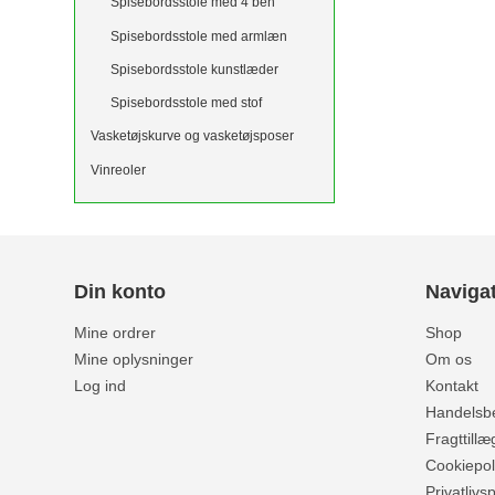
Spisebordsstole med 4 ben
Spisebordsstole med armlæn
Spisebordsstole kunstlæder
Spisebordsstole med stof
Vasketøjskurve og vasketøjsposer
Vinreoler
Din konto
Naviga
Mine ordrer
Shop
Mine oplysninger
Om os
Log ind
Kontakt
Handelsbe
Fragttillæ
Cookiepoli
Privatlivsp