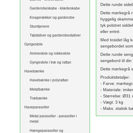
Dette runde side
Garderobeskabe - klædeskabe
Dette mørkegrå 
Knagerækker og garderobe
hyggelig skammel 
tyk polstret sidd
Stumtjenere
eller entré.
Tøjstativer og garderobestativer
Med tosidet låg 
Gyngestole
sengebordet som 
Ammestole og rokkestole
Dette runde seng
sengebord til din t
Gyngestole i træ og rattan
Dette mørkegrå s
Havebænke
Produktdetaljer:
Havebænke i polyrattan
- Farve: mørkegr
Metalbænke
- Materiale: imit
- Størrelse: Ø31
Træbænke
- Vægt: 3 kg
Haveparasoller
- Maks. statisk 
Metal parasoller - parasoller i
metal
Hængeparasoller og