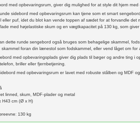
bord med opbevaringsrum, giver dig mulighed for at style dit hjem med
runde sidebord med opbevaringsrum kan tjene som et smart sengebo
eller puf, idet du blot kan vende toppen af sædet for at forvandle de
eflade med højelastiske skum og en vægtkapacitet på 130 kg, som giver e
kan dette runde sengebord også bruges som behagelige skammel, fods
skammel foran din lænestol som fodskammel, eller vend låget om for 
ebord med opbevaringsplads giver dig plads til bøger og andre ting i
elefon, briller eller fjernbetjening.
idebord med opbevaringsrum er lavet med robuste stålben og MDF og er 
å
eret linned, skum, MDF-plader og metal
 x H43 cm (Ø x H)
bæreevne: 130 kg