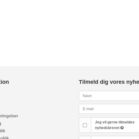
tion
Tilmeld dig vores nyh
tingelser
Jeg vil gerne tilmeldes
g
nyhedsbrevet
tik
olitik