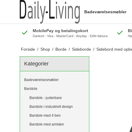
Badeværelsesmøbler
MobilePay og betalingskort
B
Dankort - Visa - MasterCard - Anyday - EAN-faktura
Hj
Forside
/
Shop
/
Borde
/
Sideborde
/
Sidebord med opbe
Kategorier
Badeværelsesmøbler
Barstole
Barstole - justerbare
Barstole i industrielt design
Barstole med 4 ben
Barstole med armlæn