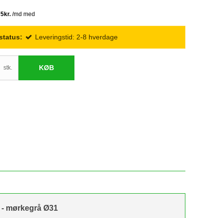
status:
Leveringstid: 2-8 hverdage
KØB
stk.
 - mørkegrå Ø31