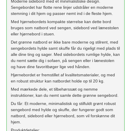
Moderne sidebord med et minimalistiske design.
Sengebordet har flotte rene linjer udstråler en moderne
stemning i dit hjem og passer nemt ind i de fleste hjem.
Med hjørnebordets kompakte størrelse kan dette bord
bruges som natbord ved sengen, sidebord ved lænestolen
eller hjørnebord i stuen.
Det grønne natbord er ikke bare moderne og stilrent, med
sengebordets hylde samt skuffe får du rigeligt med plads til
alle dine ting og sager. Med sidebordets rumlige hylde, kan
du nemt sætte dig i sofaen, på sengen eller i lænestolen
og have dine favoritbøger lige ved hånden.
Hjørnebordet er fremstillet af kvalitetsmaterialer, og med
en robust struktur kan natbordet holde op til 20 kg.
Med mærkede dele, et tilbehørssæt og nemme
instruktioner, kan du nemt samle ​dette grønne sengebord.
Du får: Et moderne, minimalistisk og stilfuldt grønt robust
sengebord med hylde og skuffe, der fungerer godt som
natbord, sidebord eller hjørnebord, som vil forskønne dit
hjem.
Produktdetaljer: