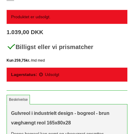
Produktet er udsolgt.
1.039,00 DKK
Billigst eller vi prismatcher
Lagerstatus:
Udsolgt
Beskrivelse
Gulvreol i industrielt design - bogreol - brun
væghængt reol 165x80x28
Denne bogreol kan nemt og ubesværet opsættes.