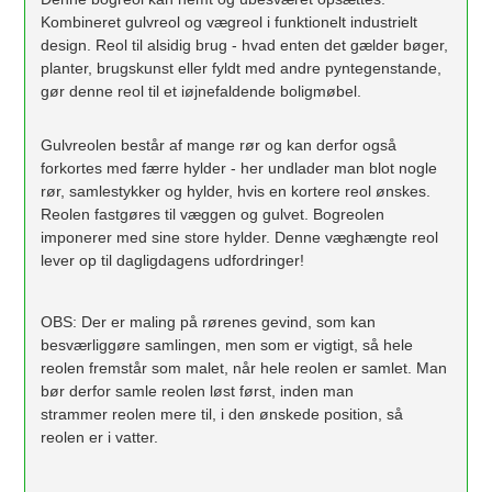
Kombineret gulvreol og vægreol i funktionelt industrielt
design. Reol til alsidig brug - hvad enten det gælder bøger,
planter, brugskunst eller fyldt med andre pyntegenstande,
gør denne reol til et iøjnefaldende boligmøbel.
Gulvreolen består af mange rør og kan derfor også
forkortes med færre hylder - her undlader man blot nogle
rør, samlestykker og hylder, hvis en kortere reol ønskes.
Reolen fastgøres til væggen og gulvet. Bogreolen
imponerer med sine store hylder. Denne væghængte reol
lever op til dagligdagens udfordringer!
OBS: Der er maling på rørenes gevind, som kan
besværliggøre samlingen, men som er vigtigt, så hele
reolen fremstår som malet, når hele reolen er samlet. Man
bør derfor samle reolen løst først, inden man
strammer reolen mere til, i den ønskede position, så
reolen er i vatter.